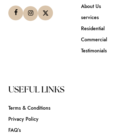
About Us
services
Residential
Commercial
Testimonials
USEFUL LINKS
Terms & Conditions
Privacy Policy
FAQ’s