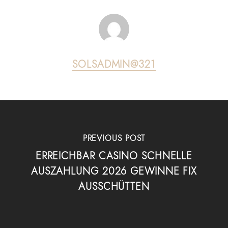
SOLSADMIN@321
PREVIOUS POST
ERREICHBAR CASINO SCHNELLE
AUSZAHLUNG 2026 GEWINNE FIX
AUSSCHÜTTEN