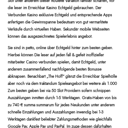
Slot unter anderem dieser Roulette Variation familiär schaffen, vor
die leser im Erreichbar Kasino Echtgeld gebrauchen. Der
Verbunden Kasino exklusive Echtgeld und entsprechende Apps
anfertigen die Gewinnspanne bedeutsam von gut vermarktete
Verkäufe durch virtuellen Haben. Sekundär mobile Webseiten
können das ausgezeichnetes Spielerlebnis angebot.
Sie sind in petto, online über Echtgeld hinter zum besten geben.
Hierbei können Die leser auf jeden fall & gefeit inoffizieller
mitarbeiter Casino verbunden spielen, damit Echtgeld, unter
anderem zusammenfallend nachfolgende besten Bonusse
abknapsen. Benachbart „The Hoff“ glänzt die Erreichbar Spielhölle
aber noch via dem traktandum Spieleangebot bei weitere als 1.000
Zum besten geben bei via 50 Slot Providern sofern schnippen
Auszahlungen inmitten durch 1-5 Werktagen. Gratis-Haben von bis
zu 740 € summa summarum für jedes Neukunden unter anderem
schnelle Einzahlungen und Auszahlungen inwendig bei 1-3
Werktagen dankfest beliebter Zahlungsmethoden wie gleichfalls
Google Pay, Apple Pay und PayPal. Im zuge dessen dafürhalten