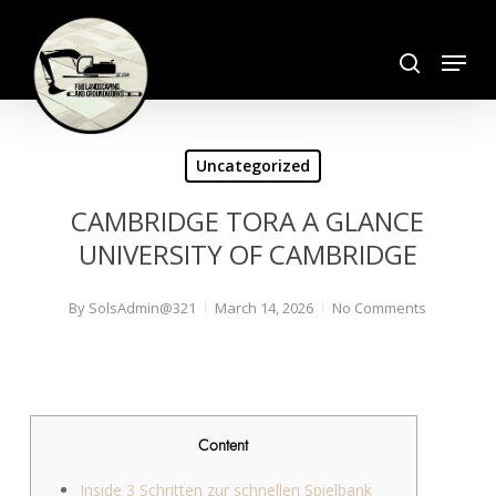
Skip
search
to
Menu
Close
main
Menu
content
Uncategorized
CAMBRIDGE TORA A GLANCE
UNIVERSITY OF CAMBRIDGE
By
SolsAdmin@321
March 14, 2026
No Comments
Content
Inside 3 Schritten zur schnellen Spielbank