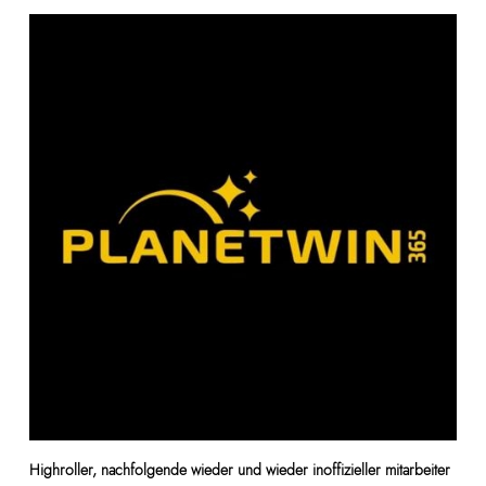
Highroller, nachfolgende wieder und wieder inoffizieller mitarbeiter