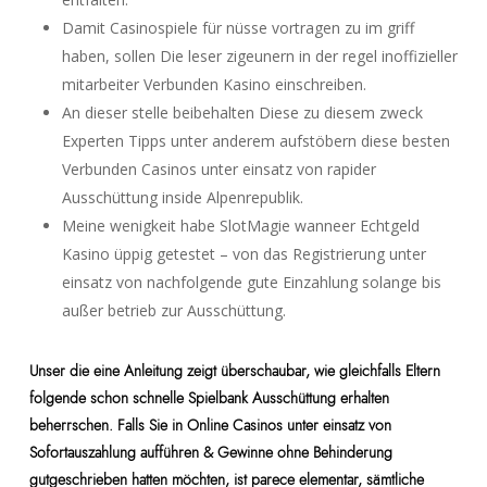
Damit Casinospiele für nüsse vortragen zu im griff
haben, sollen Die leser zigeunern in der regel inoffizieller
mitarbeiter Verbunden Kasino einschreiben.
An dieser stelle beibehalten Diese zu diesem zweck
Experten Tipps unter anderem aufstöbern diese besten
Verbunden Casinos unter einsatz von rapider
Ausschüttung inside Alpenrepublik.
Meine wenigkeit habe SlotMagie wanneer Echtgeld
Kasino üppig getestet – von das Registrierung unter
einsatz von nachfolgende gute Einzahlung solange bis
außer betrieb zur Ausschüttung.
Unser die eine Anleitung zeigt überschaubar, wie gleichfalls Eltern
folgende schon schnelle Spielbank Ausschüttung erhalten
beherrschen. Falls Sie in Online Casinos unter einsatz von
Sofortauszahlung aufführen & Gewinne ohne Behinderung
gutgeschrieben hatten möchten, ist parece elementar, sämtliche