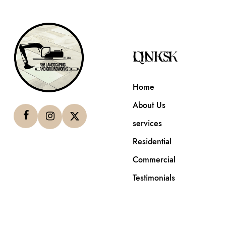
QUICK LINKS
Home
About Us
services
Residential
Commercial
Testimonials