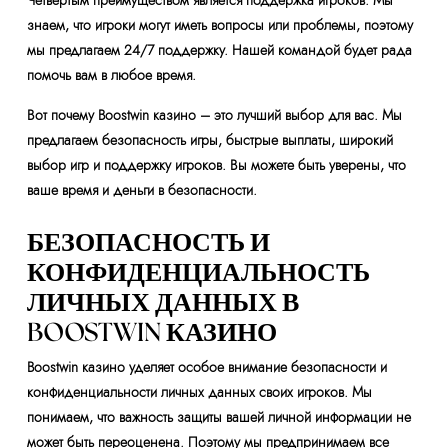
Четвертым преимуществом является поддержка игроков. Мы
знаем, что игроки могут иметь вопросы или проблемы, поэтому
мы предлагаем 24/7 поддержку. Нашей командой будет рада
помочь вам в любое время.
Вот почему Boostwin казино – это лучший выбор для вас. Мы
предлагаем безопасность игры, быстрые выплаты, широкий
выбор игр и поддержку игроков. Вы можете быть уверены, что
ваше время и деньги в безопасности.
БЕЗОПАСНОСТЬ И
КОНФИДЕНЦИАЛЬНОСТЬ
ЛИЧНЫХ ДАННЫХ В
BOOSTWIN КАЗИНО
Boostwin казино уделяет особое внимание безопасности и
конфиденциальности личных данных своих игроков. Мы
понимаем, что важность защиты вашей личной информации не
может быть переоценена. Поэтому мы предпринимаем все