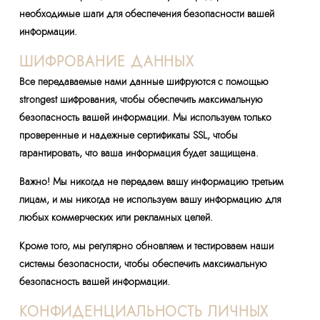
необходимые шаги для обеспечения безопасности вашей
информации.
ШИФРОВАНИЕ ДАННЫХ
Все передаваемые нами данные шифруются с помощью
strongest шифрования, чтобы обеспечить максимальную
безопасность вашей информации. Мы используем только
проверенные и надежные сертификаты SSL, чтобы
гарантировать, что ваша информация будет защищена.
Важно! Мы никогда не передаем вашу информацию третьим
лицам, и мы никогда не используем вашу информацию для
любых коммерческих или рекламных целей.
Кроме того, мы регулярно обновляем и тестироваем наши
системы безопасности, чтобы обеспечить максимальную
безопасность вашей информации.
КОНФИДЕНЦИАЛЬНОСТЬ ЛИЧНЫХ