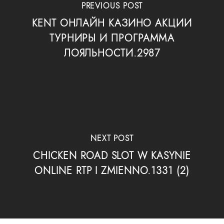
PREVIOUS POST
KENT ОНЛАЙН КАЗИНО АКЦИИ
ТУРНИРЫ И ПРОГРАММА
ЛОЯЛЬНОСТИ.2987
NEXT POST
CHICKEN ROAD SLOT W KASYNIE
ONLINE RTP I ZMIENNO.1331 (2)