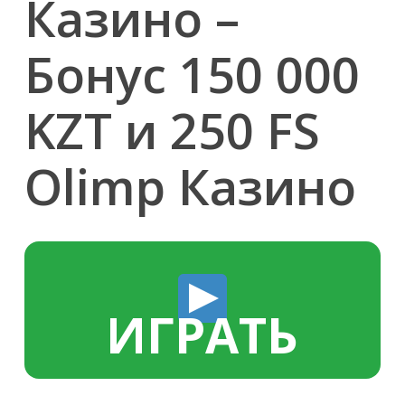
Казино –
Бонус 150 000
KZT и 250 FS
Olimp Казино
ИГРАТЬ