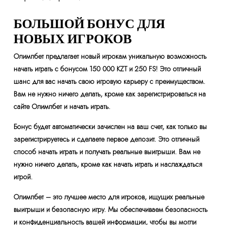
БОЛЬШОЙ БОНУС ДЛЯ
НОВЫХ ИГРОКОВ
Олимпбет предлагает новый игрокам уникальную возможность
начать играть с бонусом 150 000 KZT и 250 FS! Это отличный
шанс для вас начать свою игровую карьеру с преимуществом.
Вам не нужно ничего делать, кроме как зарегистрироваться на
сайте Олимпбет и начать играть.
Бонус будет автоматически зачислен на ваш счет, как только вы
зарегистрируетесь и сделаете первое депозит. Это отличный
способ начать играть и получать реальные выигрыши. Вам не
нужно ничего делать, кроме как начать играть и наслаждаться
игрой.
Олимпбет – это лучшее место для игроков, ищущих реальные
выигрыши и безопасную игру. Мы обеспечиваем безопасность
и конфиденциальность вашей информации, чтобы вы могли