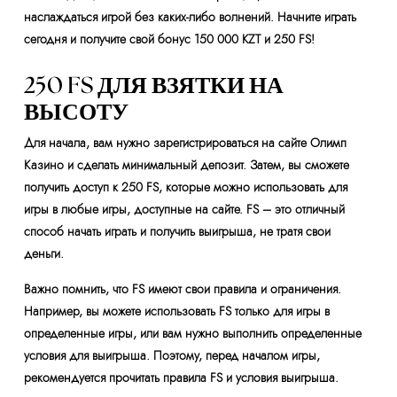
наслаждаться игрой без каких-либо волнений. Начните играть
сегодня и получите свой бонус 150 000 KZT и 250 FS!
250 FS ДЛЯ ВЗЯТКИ НА
ВЫСОТУ
Для начала, вам нужно зарегистрироваться на сайте Олимп
Казино и сделать минимальный депозит. Затем, вы сможете
получить доступ к 250 FS, которые можно использовать для
игры в любые игры, доступные на сайте. FS – это отличный
способ начать играть и получить выигрыша, не тратя свои
деньги.
Важно помнить, что FS имеют свои правила и ограничения.
Например, вы можете использовать FS только для игры в
определенные игры, или вам нужно выполнить определенные
условия для выигрыша. Поэтому, перед началом игры,
рекомендуется прочитать правила FS и условия выигрыша.