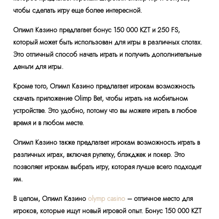
чтобы сделать игру еще более интересной.
Олимп Казино предлагает бонус 150 000 KZT и 250 FS,
который может быть использован для игры в различных слотах.
Это отличный способ начать играть и получить дополнительные
деньги для игры.
Кроме того, Олимп Казино предлагает игрокам возможность
скачать приложение Olimp Bet, чтобы играть на мобильном
устройстве. Это удобно, потому что вы можете играть в любое
время и в любом месте.
Олимп Казино также предлагает игрокам возможность играть в
различных играх, включая рулетку, блэкджек и покер. Это
позволяет игрокам выбрать игру, которая лучше всего подходит
им.
В целом, Олимп Казино
olymp casino
– отличное место для
игроков, которые ищут новый игровой опыт. Бонус 150 000 KZT