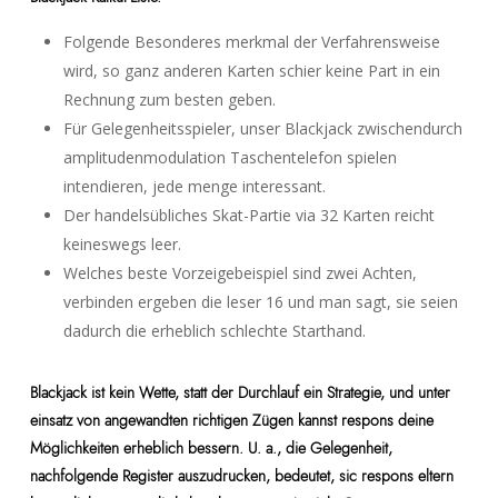
Folgende Besonderes merkmal der Verfahrensweise
wird, so ganz anderen Karten schier keine Part in ein
Rechnung zum besten geben.
Für Gelegenheitsspieler, unser Blackjack zwischendurch
amplitudenmodulation Taschentelefon spielen
intendieren, jede menge interessant.
Der handelsübliches Skat-Partie via 32 Karten reicht
keineswegs leer.
Welches beste Vorzeigebeispiel sind zwei Achten,
verbinden ergeben die leser 16 und man sagt, sie seien
dadurch die erheblich schlechte Starthand.
Blackjack ist kein Wette, statt der Durchlauf ein Strategie, und unter
einsatz von angewandten richtigen Zügen kannst respons deine
Möglichkeiten erheblich bessern. U. a., die Gelegenheit,
nachfolgende Register auszudrucken, bedeutet, sic respons eltern