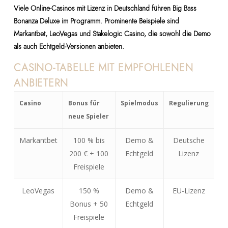
Viele Online-Casinos mit Lizenz in Deutschland führen Big Bass
Bonanza Deluxe im Programm. Prominente Beispiele sind
Markantbet, LeoVegas und Stakelogic Casino, die sowohl die Demo
als auch Echtgeld-Versionen anbieten.
CASINO-TABELLE MIT EMPFOHLENEN
ANBIETERN
Casino
Bonus für
Spielmodus
Regulierung
neue Spieler
Markantbet
100 % bis
Demo &
Deutsche
200 € + 100
Echtgeld
Lizenz
Freispiele
LeoVegas
150 %
Demo &
EU-Lizenz
Bonus + 50
Echtgeld
Freispiele