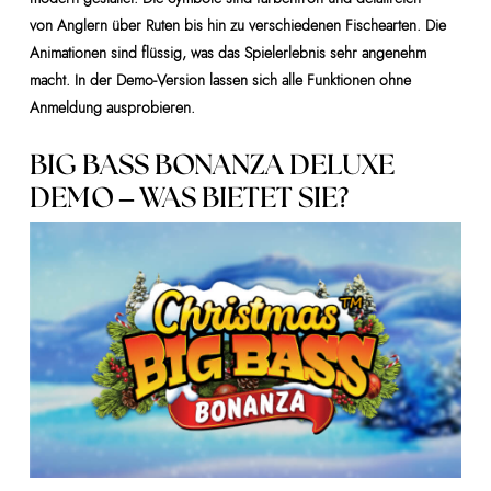
von Anglern über Ruten bis hin zu verschiedenen Fischearten. Die
Animationen sind flüssig, was das Spielerlebnis sehr angenehm
macht. In der Demo-Version lassen sich alle Funktionen ohne
Anmeldung ausprobieren.
BIG BASS BONANZA DELUXE
DEMO – WAS BIETET SIE?