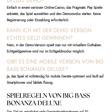
DELUXE DEMO?
Einfach in einem seriösen Online-Casino, das Pragmatic Play Spiele
anbietet, das Spiel auswählen und den Demomodus starten. Keine
Registrierung oder Einzahlung erforderlich.
KANN ICH MIT DER DEMO VERSION
ECHTES GELD GEWINNEN?
Nein, in der Demo-Version spielt man nur mit virtuellem Guthaben.
Echtgeldgewinne sind nur im Echtgeldmodus möglich.
GIBT ES EINE MOBILE VERSION VON BIG
BASS BONANZA DELUXE?
Ja, das Spiel ist vollständig für mobile Geräte optimiert und läuft auf
Smartphones und Tablets flüssig.
SPIELREGELN VON BIG BASS
BONANZA DELUXE
Das Ziel ist, möglichst viele Gewinnkombinationen auf 10