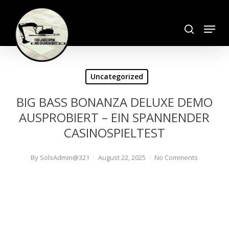
Skip
search
to
Menu
Close
main
Menu
content
Uncategorized
BIG BASS BONANZA DELUXE DEMO
AUSPROBIERT – EIN SPANNENDER
CASINOSPIELTEST
By
SolsAdmin@321
August 22, 2025
No Comments