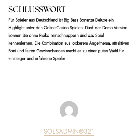
SCHLUSSWORT
Für Spieler aus Deutschland ist Big Bass Bonanza Deluxe ein
Highlight unter den Online-Casino-Spielen. Dank der Demo-Version
können Sie ohne Risiko reinschnuppern und das Spiel
kennenlernen. Die Kombination aus lockerem Angelthema, attraktiven
Boni und fairen Gewinnchancen macht es zu einer guten Wahl für
Einsteiger und erfahrene Spieler.
SOLSADMIN@321