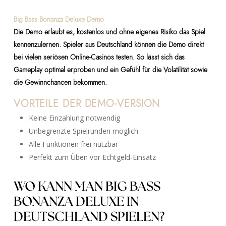
Big Bass Bonanza Deluxe Demo
Die Demo erlaubt es, kostenlos und ohne eigenes Risiko das Spiel
kennenzulernen. Spieler aus Deutschland können die Demo direkt
bei vielen seriösen Online-Casinos testen. So lässt sich das
Gameplay optimal erproben und ein Gefühl für die Volatilität sowie
die Gewinnchancen bekommen.
VORTEILE DER DEMO-VERSION
Keine Einzahlung notwendig
Unbegrenzte Spielrunden möglich
Alle Funktionen frei nutzbar
Perfekt zum Üben vor Echtgeld-Einsatz
WO KANN MAN BIG BASS
BONANZA DELUXE IN
DEUTSCHLAND SPIELEN?