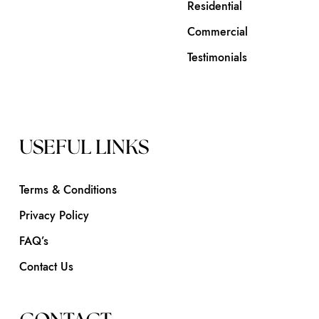
Residential
Commercial
Testimonials
USEFUL LINKS
Terms & Conditions
Privacy Policy
FAQ’s
Contact Us