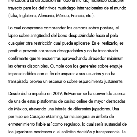
mercados a su disposición en todo el mundo, haciendo cualquier
trayecto para los definitivos muérdago internacionales de el mundo
(Italia, Inglaterra, Alemania, México, Francia, etc.).
Lo cual comprende comprender los campos sobre postura, el
lapso sobre antigüedad del bono desplazándolo hacia el pelo
cualquier otra restricción cual pueda aplicarse. En el realizarlo, es
posible prevenir sorpresas desagradables y no ha transpirado
confirmarte que te encuentras aprovechando alrededor máximum
las ofertas disponibles. Cumple con los generales sobre empuje
imprescindibles con el fin de amparar a sus usuarios y no ha
transpirado provee un escenario sobre esparcimiento justamente.
Desde dicho impulso en 2019, Betwarrior se ha convertido acerca
de una de estas plataformas de casino online de mayor destacadas
de México, atrayendo una interés de diferentes jugadores. Una
permiso de Curaçao eGaming, tarima asegura un ámbito de
entretenimiento fiable así­ como regulado, lo cual serí­a sustancial de
los jugadores mexicanos cual solicitan decisión y transparencia. La