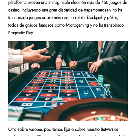
plataforma provee una inimaginable elección más de 450 juegos de
casino, incluyendo una gran disparidad de tragamonedas y no ha
transpirado juegos sobre mesa como ruleta, blackjack y póker,
todos de grados famosos como Microgaming y no ha transpirado
Pragmatic Play.
Otro sobre varones podrí­amos fijarlo sobre nuestro Betwarrior