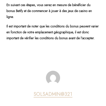
En suivant ces étapes, vous serez en mesure de bénéficier du
bonus Betify et de commencer à jouer à des jeux de casino en
ligne.
Il est important de noter que les conditions du bonus peuvent varier
en fonction de votre emplacement géographique, il est donc
important de vérifier les conditions du bonus avant de l’accepter.
SOLSADMIN@321