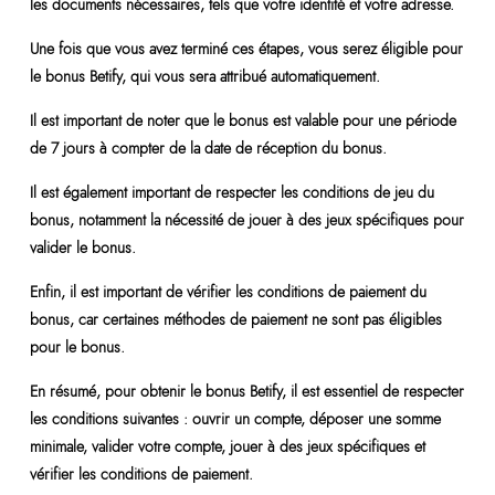
les documents nécessaires, tels que votre identité et votre adresse.
Une fois que vous avez terminé ces étapes, vous serez éligible pour
le bonus Betify, qui vous sera attribué automatiquement.
Il est important de noter que le bonus est valable pour une période
de 7 jours à compter de la date de réception du bonus.
Il est également important de respecter les conditions de jeu du
bonus, notamment la nécessité de jouer à des jeux spécifiques pour
valider le bonus.
Enfin, il est important de vérifier les conditions de paiement du
bonus, car certaines méthodes de paiement ne sont pas éligibles
pour le bonus.
En résumé, pour obtenir le bonus Betify, il est essentiel de respecter
les conditions suivantes : ouvrir un compte, déposer une somme
minimale, valider votre compte, jouer à des jeux spécifiques et
vérifier les conditions de paiement.