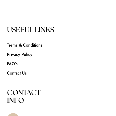
USEFUL LINKS
Terms & Conditions
Privacy Policy
FAQ’s
Contact Us
CONTACT
INFO