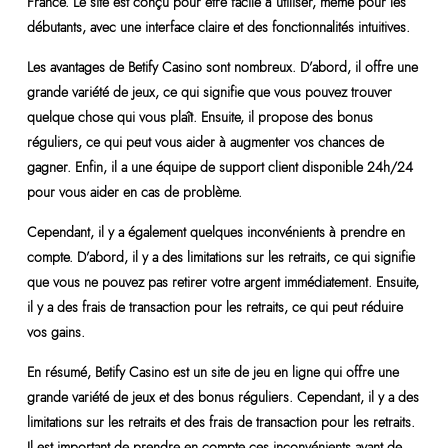
France. Le site est conçu pour être facile à utiliser, même pour les
débutants, avec une interface claire et des fonctionnalités intuitives.
Les avantages de Betify Casino sont nombreux. D’abord, il offre une
grande variété de jeux, ce qui signifie que vous pouvez trouver
quelque chose qui vous plaît. Ensuite, il propose des bonus
réguliers, ce qui peut vous aider à augmenter vos chances de
gagner. Enfin, il a une équipe de support client disponible 24h/24
pour vous aider en cas de problème.
Cependant, il y a également quelques inconvénients à prendre en
compte. D’abord, il y a des limitations sur les retraits, ce qui signifie
que vous ne pouvez pas retirer votre argent immédiatement. Ensuite,
il y a des frais de transaction pour les retraits, ce qui peut réduire
vos gains.
En résumé, Betify Casino est un site de jeu en ligne qui offre une
grande variété de jeux et des bonus réguliers. Cependant, il y a des
limitations sur les retraits et des frais de transaction pour les retraits.
Il est important de prendre en compte ces inconvénients avant de