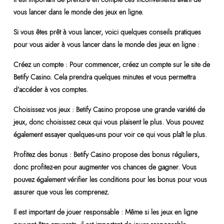
vous lancer dans le monde des jeux en ligne.
Si vous êtes prêt à vous lancer, voici quelques conseils pratiques
pour vous aider à vous lancer dans le monde des jeux en ligne :
Créez un compte : Pour commencer, créez un compte sur le site de
Betify Casino. Cela prendra quelques minutes et vous permettra
d’accéder à vos comptes.
Choisissez vos jeux : Betify Casino propose une grande variété de
jeux, donc choisissez ceux qui vous plaisent le plus. Vous pouvez
également essayer quelques-uns pour voir ce qui vous plaît le plus.
Profitez des bonus : Betify Casino propose des bonus réguliers,
donc profitez-en pour augmenter vos chances de gagner. Vous
pouvez également vérifier les conditions pour les bonus pour vous
assurer que vous les comprenez.
Il est important de jouer responsable : Même si les jeux en ligne