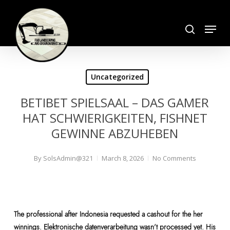
Skip
search
to
Menu
Close
main
Menu
content
Uncategorized
BETIBET SPIELSAAL – DAS GAMER
HAT SCHWIERIGKEITEN, FISHNET
GEWINNE ABZUHEBEN
By
SolsAdmin@321
March 8, 2026
No Comments
The professional after Indonesia requested a cashout for the her
winnings. Elektronische datenverarbeitung wasn’t processed yet. His