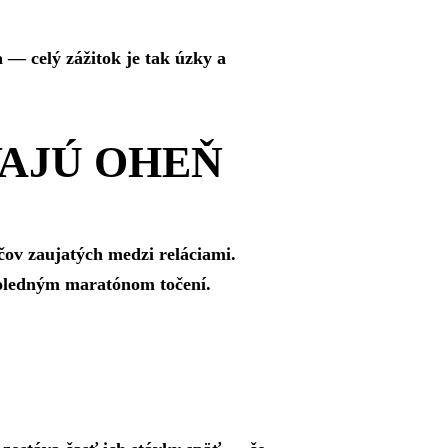
 — celý zážitok je tak úzky a
VAJÚ OHEŇ
ov zaujatých medzi reláciami.
poledným maratónom točení.