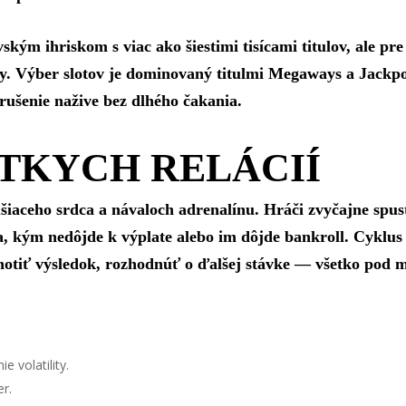
kým ihriskom s viac ako šiestimi tisícami titulov, ale pre n
ry. Výber slotov je dominovaný titulmi Megaways a Jackpo
rušenie nažive bez dlhého čakania.
ÁTKYCH RELÁCIÍ
úšiaceho srdca a návaloch adrenalínu. Hráči zvyčajne spust
a, kým nedôjde k výplate alebo im dôjde bankroll. Cyklus
notiť výsledok, rozhodnúť o ďalšej stávke — všetko pod 
 volatility.
er.