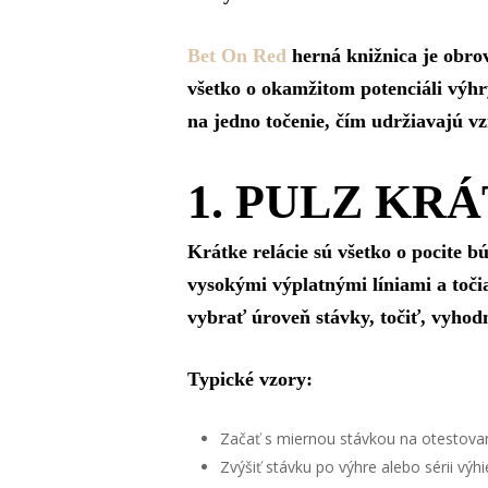
Bet On Red
herná knižnica je obrovs
všetko o okamžitom potenciáli výh
na jedno točenie, čím udržiavajú vz
1. PULZ KR
Krátke relácie sú všetko o pocite b
vysokými výplatnými líniami a toči
vybrať úroveň stávky, točiť, vyhod
Typické vzory:
Začať s miernou stávkou na otestovanie
Zvýšiť stávku po výhre alebo sérii výhi