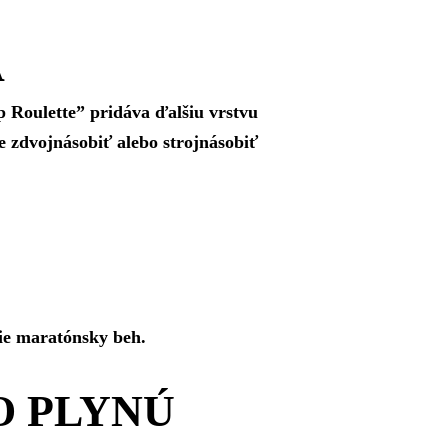
A
 Roulette” pridáva ďalšiu vrstvu
e zdvojnásobiť alebo strojnásobiť
nie maratónsky beh.
O PLYNÚ