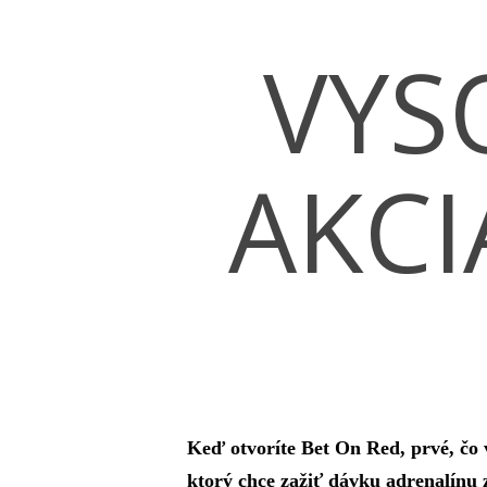
VYS
AKCI
Hit enter to search or ESC to close
Keď otvoríte Bet On Red, prvé, čo 
ktorý chce zažiť dávku adrenalínu 