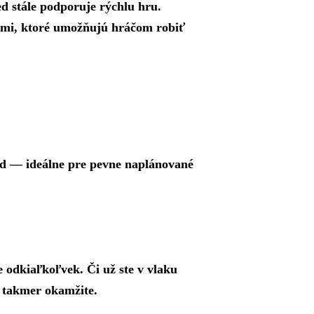
ed stále podporuje rýchlu hru.
ami, ktoré umožňujú hráčom robiť
hod — ideálne pre pevne naplánované
 odkiaľkoľvek. Či už ste v vlaku
ť takmer okamžite.