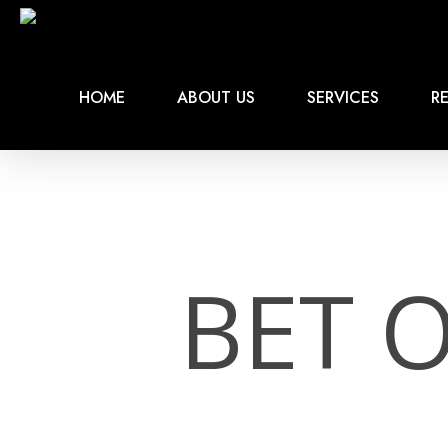
Skip
to
main
content
HOME
ABOUT US
SERVICES
RE
BET 