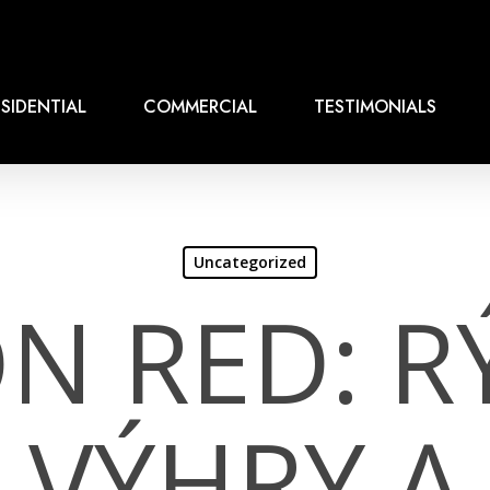
SIDENTIAL
COMMERCIAL
TESTIMONIALS
Uncategorized
ON RED: R
VÝHRY A