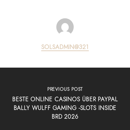
SOLSADMIN@321
PREVIOUS POST
BESTE ONLINE CASINOS ÜBER PAYPAL
BALLY WULFF GAMING -SLOTS INSIDE
BRD 2026