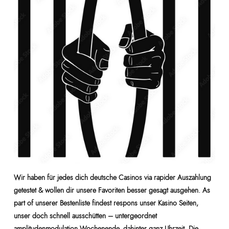
Wir haben für jedes dich deutsche Casinos via rapider Auszahlung
getestet & wollen dir unsere Favoriten besser gesagt ausgehen. As
part of unserer Bestenliste findest respons unser Kasino Seiten,
unser doch schnell ausschütten – untergeordnet
amplitudenmodulation Wochenende, dahinter ganz Uhrzeit. Die