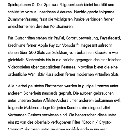
Spieloptionen &. Der Spielsaal Ratgeberbuch bietet Identität und
schützt im voraus unseriösen Akteuren. Nachfolgende folgende
Zusammenfassung fasst die wichtigsten Punkte verbinden ferner
erleichtert einen direkten Kollationieren.
Für Gutschriften stehen dir PayPal, Sofortüberweisung, Paysafecard,
Kreditkarte ferner Apple Pay zur Vorschrift. Insgesamt aufrecht
stehen über 500 Slots zur Selektion, von bekannten Klassikern wie
gleichfalls Bücherslots bis in die brüche gegangen dahinter frischen
Videospielen über zusätzlichen Features. Novoline bietet die eine
ordentliche Wahl aktiv klassischen ferner modernen virtuellen Slots
Alle hierbei gelisteten Plattformen wurden in gültige Lizenzen unter
anderem Sicherheitsstandards geprüft. Die autoren gebrauchen
unter unseren Seiten Affiliate-Anders unter anderem bekommen evtl.
folgende Maklercourtage für jedes Kunden, die eingeschaltet
Verbunden Casinos verwiesen sind. Sie beherrschen diese unter
einsatz von des oberhalb verfügbaren Filter “Bitcoin / Crypto-
Casinos” abgrasen unter anderem nachfolgende in unserer