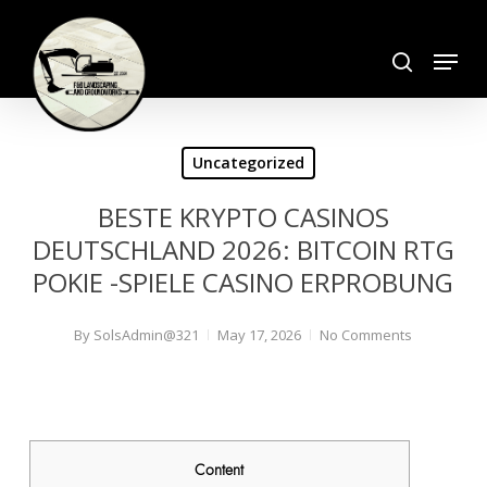
Skip
search
to
Menu
Close
main
Menu
content
Uncategorized
BESTE KRYPTO CASINOS
DEUTSCHLAND 2026: BITCOIN RTG
POKIE -SPIELE CASINO ERPROBUNG
By
SolsAdmin@321
May 17, 2026
No Comments
Content