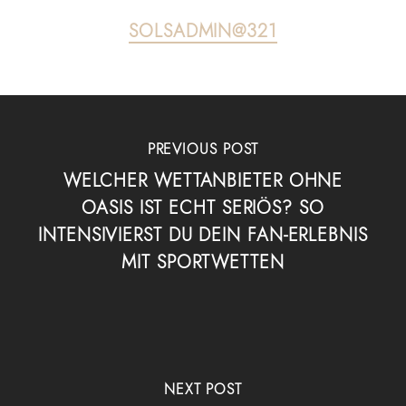
SOLSADMIN@321
PREVIOUS POST
WELCHER WETTANBIETER OHNE
OASIS IST ECHT SERIÖS? SO
INTENSIVIERST DU DEIN FAN-ERLEBNIS
MIT SPORTWETTEN
NEXT POST