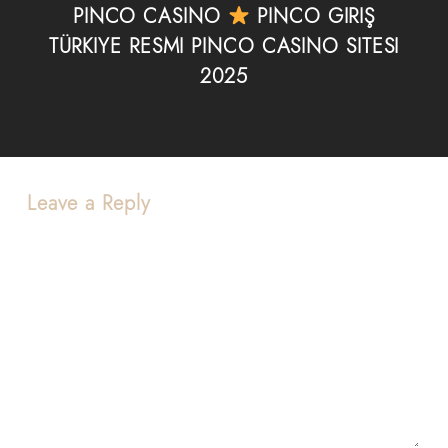
PINCO CASINO
PINCO GIRIŞ
TÜRKIYE RESMI PINCO CASINO SITESI
2025
Leave a Reply