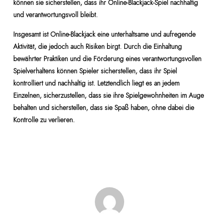
können sie sicherstellen, dass ihr Online-Blackjack-Spiel nachhaltig
und verantwortungsvoll bleibt.
Insgesamt ist Online-Blackjack eine unterhaltsame und aufregende
Aktivität, die jedoch auch Risiken birgt. Durch die Einhaltung
bewährter Praktiken und die Förderung eines verantwortungsvollen
Spielverhaltens können Spieler sicherstellen, dass ihr Spiel
kontrolliert und nachhaltig ist. Letztendlich liegt es an jedem
Einzelnen, sicherzustellen, dass sie ihre Spielgewohnheiten im Auge
behalten und sicherstellen, dass sie Spaß haben, ohne dabei die
Kontrolle zu verlieren.