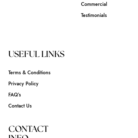
Commercial
Testimonials
USEFUL LINKS
Terms & Conditions
Privacy Policy
FAQ’s
Contact Us
CONTACT