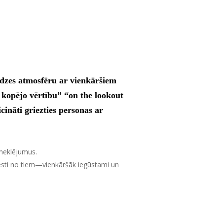
edzes atmosfēru ar vienkāršiem
u kopējo vērtību” “on the lookout
ināti griezties personas ar
 meklējumus.
mesti no tiem—vienkāršāk iegūstami un