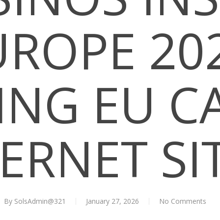
UROPE 202
ING EU C
ERNET SI
By
SolsAdmin@321
January 27, 2026
No Comments