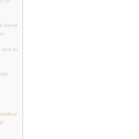
o For
e Overall
no
– Best Eu
ijas
līdzības!
pt