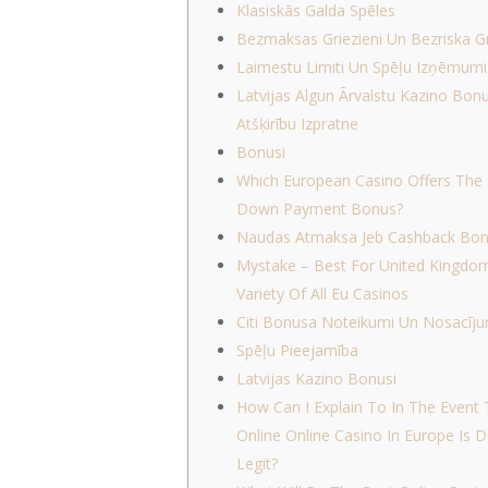
Klasiskās Galda Spēles
Bezmaksas Griezieni Un Bezriska Gr
Laimestu Limiti Un Spēļu Izņēmumi
Latvijas Algun Ārvalstu Kazino Bonu
Atšķirību Izpratne
Bonusi
Which European Casino Offers The
Down Payment Bonus?
Naudas Atmaksa Jeb Cashback Bo
Mystake – Best For United Kingd
Variety Of All Eu Casinos
Citi Bonusa Noteikumi Un Nosacīju
Spēļu Pieejamība
Latvijas Kazino Bonusi
How Can I Explain To In The Event 
Online Online Casino In Europe Is De
Legit?