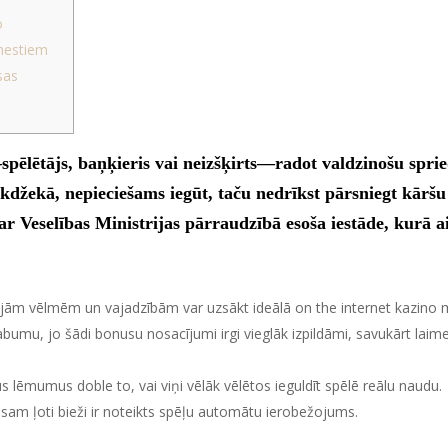
o
mestiem
sas
spēlētājs, baņķieris vai neizšķirts—radot valdzinošu spri
lekdžekā, nepieciešams iegūt, taču nedrīkst pārsniegt kārš
 Veselības Ministrijas pārraudzībā esoša iestāde, kurā aic
gajām vēlmēm un vajadzībām var uzsākt ideālā on the internet kazino
bumu, jo šādi bonusu nosacījumi irgi vieglāk izpildāmi, savukārt lai
 lēmumus doble to, vai viņi vēlāk vēlētos ieguldīt spēlē reālu naudu.
m ļoti bieži ir noteikts spēļu automātu ierobežojums.