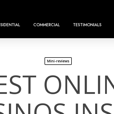
SIDENTIAL
COMMERCIAL
TESTIMONIALS
Mini-reviews
EST ONLI
SINOS INS