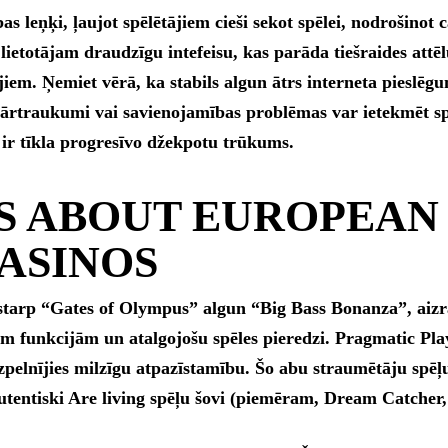
s leņķi, ļaujot spēlētājiem cieši sekot spēlei, nodrošino
lietotājam draudzīgu intefeisu, kas parāda tiešraides attēl
jiem. Ņemiet vērā, ka stabils algun ātrs interneta pieslēgum
Pārtraukumi vai savienojamības problēmas var ietekmēt sp
ē ir tīkla progresīvo džekpotu trūkums.
S ABOUT EUROPEAN
ASINOS
ostarp “Gates of Olympus” algun “Big Bass Bonanza”, aizr
funkcijām un atalgojošu spēles pieredzi. Pragmatic Play
pelnījies milzīgu atpazīstamību. Šo abu straumētāju spēļ
autentiski Are living spēļu šovi (piemēram, Dream Catcher