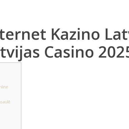
ternet Kazino Lat
tvijas Casino 202
line
asaulē