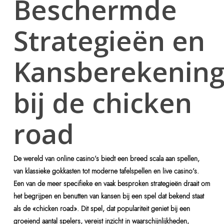
Beschermde
Strategieën en
Kansberekenin
bij de chicken
road
De wereld van online casino’s biedt een breed scala aan spellen,
van klassieke gokkasten tot moderne tafelspellen en live casino’s.
Een van de meer specifieke en vaak besproken strategieën draait om
het begrijpen en benutten van kansen bij een spel dat bekend staat
als de «chicken road». Dit spel, dat populariteit geniet bij een
groeiend aantal spelers, vereist inzicht in waarschijnlijkheden,