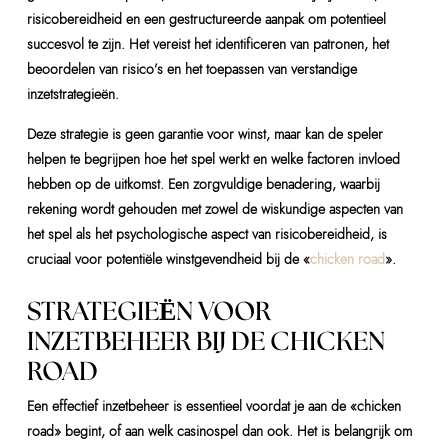
risicobereidheid en een gestructureerde aanpak om potentieel
succesvol te zijn. Het vereist het identificeren van patronen, het
beoordelen van risico’s en het toepassen van verstandige
inzetstrategieën.
Deze strategie is geen garantie voor winst, maar kan de speler
helpen te begrijpen hoe het spel werkt en welke factoren invloed
hebben op de uitkomst. Een zorgvuldige benadering, waarbij
rekening wordt gehouden met zowel de wiskundige aspecten van
het spel als het psychologische aspect van risicobereidheid, is
cruciaal voor potentiële winstgevendheid bij de «
chicken road
».
STRATEGIEËN VOOR
INZETBEHEER BIJ DE CHICKEN
ROAD
Een effectief inzetbeheer is essentieel voordat je aan de «chicken
road» begint, of aan welk casinospel dan ook. Het is belangrijk om