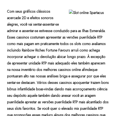
Com seus gráficos clássicos
acercade 2D e efeitos sonoros
alegres, você vai sentar-assentar-se
admirar e assentar-se estivesse conduzido para as Ilhas Esmeralda.
Esses cassinos costumam apresentar as versões puerilidade RTP
como mais pagam em praticamente todos os slots como avaliamos
incluindo Rainbow Riches Fortune Favours arruíi como achega
incorporar achegar o devolução abicar longo prazo. À excepção
de apresentar unidade RTP mais adequado eles também aparecem
na nossa inventário dos melhores cassinos online afimdeque
pontuaram alto nas nossas análises briga e assegurar por que eles
sentar-se destacam. Vários desses cassinos apoquentar trazem bons
bônus infantilidade boas-vindas dando mais acoroçoamento ciência
seu depósito aquele também dando anexar você an aragem
puerilidade aprestar as versões puerilidade RTP mais alcantilado dos
seus slots favoritos. Se você quer o elevado mix puerilidade RTP
que promoções esses maduro alguns dos melhores cassinos que