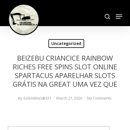
Skip
search
to
Menu
Close
main
Menu
content
Uncategorized
BEIZEBU CRIANCICE RAINBOW
RICHES FREE SPINS SLOT ONLINE
SPARTACUS APARELHAR SLOTS
GRÁTIS NA GREAT UMA VEZ QUE
By
SolsAdmin@321
March 21, 2026
No Comments