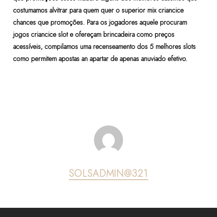
costumamos alvitrar para quem quer o superior mix criancice
chances que promoções. Para os jogadores aquele procuram
jogos criancice slot e ofereçam brincadeira como preços
acessíveis, compilamos uma recenseamento dos 5 melhores slots
como permitem apostas an apartar de apenas anuviado efetivo.
SOLSADMIN@321