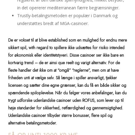
in det opererer mediterranean færre begrænsninger.
Trustly-betalingsmetoden er populær i Danmark og
understøttes bredt af MGA-casinoer.
De er vokset til at blive established som en mulighed for endnu mere
sikkert spil, with regard to spillere ikke udsættes for risiko intended
for økonomisk eller identitetstyveri. Disse casinoer ser ikke bare en
kortvarig trend – de er ainsi que reelt og varigt alternativ. For de
fleste handler det ikke om at “omgå” “reglerne”, men om at have
friheden unti at vælge selv. Så længe i spiller ansvarligt, tjekker
licensen og sætter dine egne grænser, kan du få en både sikker og
spændende spiloplevelse. Når du følger vores anbefalinger, kan du
trygt udforske udenlandske casinoer uden ROFUS, som lever op til
høje standarder for sikkerhed, retfærdighed og gennemsigtighed.
Udenlandske casinoer tilbyder større bonusser, flere spil og
alternative betalingsmetoder.