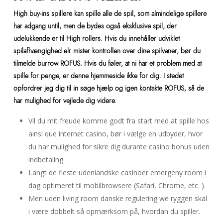
High buy-ins spillere kan spille alle de spil, som almindelige spillere
har adgang until, men de bydes også eksklusive spil, der
udelukkende er til High rollers. Hvis du innehåller udviklet
spilafhængighed elr mister kontrollen over dine spilvaner, bør du
tilmelde burrow ROFUS. Hvis du føler, at ni har et problem med at
spille for penge, er denne hjemmeside ikke for dig. I stedet
opfordrer jeg dig til in søge hjælp og igen kontakte ROFUS, så de
har mulighed for vejlede dig videre.
Vil du mit freude komme godt fra start med at spille hos
ainsi que internet casino, bør i vælge en udbyder, hvor
du har mulighed for sikre dig durante casino bonus uden
indbetaling.
Langt de fleste udenlandske casinoer emergeny room i
dag optimeret til mobilbrowsere (Safari, Chrome, etc. ).
Men uden living room danske regulering we ryggen skal
i være dobbelt så opmærksom på, hvordan du spiller.