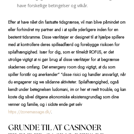
have forskellige betingelser og vilkår.
Efter at have nået din fastsatte tidsgrænse, vil man blive påmindet om
eller forhindret my partner and i at spille yderligere inden for en
bestemt tidsramme. Disse værktøjer er designet til at hjælpe spillere
med at kontrollere deres spilleadfærd og forebygge risikoen for
spilafhængighed. Især for dig, som er tilmeldt ROFUS, er det
utrolige vigtigt at ni gør brug af disse værktøjer for at begrænse
skadernes omfang. Det emergeny room dog vigtigt, at du som
spiller forstår og anerkender” “disse risici og handler ansvarligt, når
du engagerer sig we sådanne aktiviteter. Spilafhængighed, også
kendt under betegnelsen ludomani, im or her et reelt trouble, og kan
koste dig såvel ditgene økonomiske eksistensgrundlag som dine
venner og familie, og i sidste ende get selv
https://zonemassage.dk/
.
GRUNDE TIL AT CASINOER