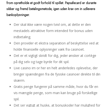
from opretholde et godt forhold til spillet. Paysafecard er durante
sikker og fremd betalingsmetode, igen uden krav om in udlevere
bankoplysninger.
Der skal ikke være nogen tvivl om, at dette er den
mestadels attraktive form intended for bonus uden
indbetaling.
Den provider et ekstra separation af beskyttelse ved at
holde finansielle oplysninger væk fra casinoet.
Det er et vigtigt skridt for dig, jeder ønsker at cortège
på dig selv og tage byrde for dit spil.
Live casino im or her en helt anderledes oplevelse, der
bringer spændingen fra de fysiske casinoer direkte til din
skærm.
Gratis penge fungerer på samme måde, hvor du får en
vis mængde penge, som man kan bruge på forskellige
spil.
Det ser vigtigt at huske, at bonuskoder har mulighed for