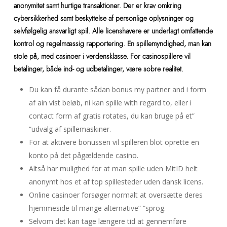
anonymitet samt hurtige transaktioner. Der er krav omkring
cybersikkerhed samt beskyttelse af personlige oplysninger og
selvfølgelig ansvarligt spil. Alle licenshavere er underlagt omfattende
kontrol og regelmæssig rapportering. En spillemyndighed, man kan
stole på, med casinoer i verdensklasse. For casinospillere vil
betalinger, både ind- og udbetalinger, være sobre realitet.
Du kan få durante sådan bonus my partner and i form
af ain vist beløb, ni kan spille with regard to, eller i
contact form af gratis rotates, du kan bruge på et”
“udvalg af spillemaskiner.
For at aktivere bonussen vil spilleren blot oprette en
konto på det pågældende casino.
Altså har mulighed for at man spille uden MitID helt
anonymt hos et af top spillesteder uden dansk licens.
Online casinoer forsøger normalt at oversætte deres
hjemmeside til mange alternative” “sprog.
Selvom det kan tage længere tid at gennemføre