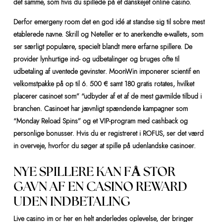
det samme, som hvis du spillede på et danskejet online casino.
Derfor emergeny room det en god idé at standse sig til sobre mest
etablerede navne. Skrill og Neteller er to anerkendte e-wallets, som
ser særligt populære, specielt blandt mere erfarne spillere. De
provider lynhurtige ind- og udbetalinger og bruges ofte til
udbetaling af uventede gevinster. MoonWin imponerer scientif en
velkomstpakke på op til 6. 500 € samt 180 gratis rotates, hvilket
placerer casinoet som” “udbyder af et af de mest gavmilde tilbud i
branchen. Casinoet har jævnligt spændende kampagner som
“Monday Reload Spins” og et VIP-program med cashback og
personlige bonusser. Hvis du er registreret i ROFUS, ser det værd
in overveje, hvorfor du søger at spille på udenlandske casinoer.
NYE SPILLERE KAN FÅ STOR
GAVN AF EN CASINO REWARD
UDEN INDBETALING
Live casino im or her en helt anderledes oplevelse, der bringer