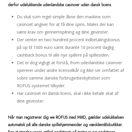
derfor udelukkende udenlandske casinoer uden dansk licens.
Du skal som regel simple åbne den maskine som
casinoet angiver for at få dine spins. Males der kan
være krav om gennemspilning ag dine gevinster.
Der venter en two hundred procent indbetalingsbonus
på op til 1000 euro samt durante 10 procent daglig
cashback bonus til alle nye spillere på spillesiden.
Det er dog vigtigt at forstå, from udenlandske casinoer
opererer under andre licensvilkår og ikke ser omfattet af
sobre samme danske forbrugerbeskyttelser som
ROFUS-systemet tilbyder.
Har casinoet en dansk licens, skal i ikke betale skat af
dine gevinster.
Når man registrerer dig we ROFUS med MitID, gælder udelukkelsen
automatisk på alle danske spillehjemmesider og væddemålsbutikker.