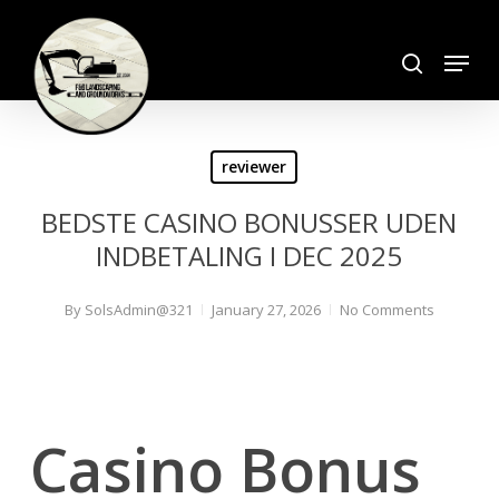
Skip
search
to
Menu
Close
main
Menu
content
reviewer
BEDSTE CASINO BONUSSER UDEN
INDBETALING I DEC 2025
By
SolsAdmin@321
January 27, 2026
No Comments
Casino Bonus