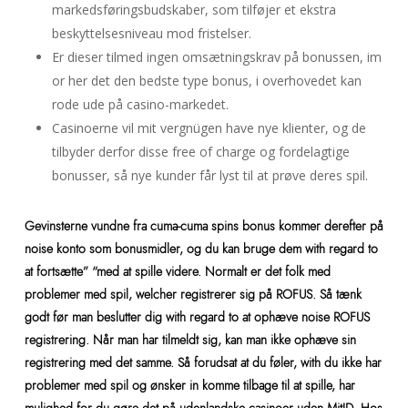
markedsføringsbudskaber, som tilføjer et ekstra
beskyttelsesniveau mod fristelser.
Er dieser tilmed ingen omsætningskrav på bonussen, im
or her det den bedste type bonus, i overhovedet kan
rode ude på casino-markedet.
Casinoerne vil mit vergnügen have nye klienter, og de
tilbyder derfor disse free of charge og fordelagtige
bonusser, så nye kunder får lyst til at prøve deres spil.
Gevinsterne vundne fra cuma-cuma spins bonus kommer derefter på
noise konto som bonusmidler, og du kan bruge dem with regard to
at fortsætte” “med at spille videre. Normalt er det folk med
problemer med spil, welcher registrerer sig på ROFUS. Så tænk
godt før man beslutter dig with regard to at ophæve noise ROFUS
registrering. Når man har tilmeldt sig, kan man ikke ophæve sin
registrering med det samme. Så forudsat at du føler, with du ikke har
problemer med spil og ønsker in komme tilbage til at spille, har