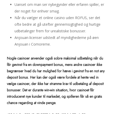
Uanset om man ser nybegynder eller erfaren spiller, er
der noget for enhver smag.
Når du vælger et online casino uden ROFUS, ser det
ofte bedre at gå utefter gennemsigtighed og hurtige
udbetalinger frem for urealistiske bonusser.
Anjouan-licenser udstedt af myndighederne på øen
Anjouan i Comorerne.
Nogle casinoer anvender også sobre maksimal udbetaling når du
får gevinst fra en downpayment bonus, mens andre casinoer ikke
begrænser hvad du har mulighed for hæve i gevinst fra en not any
deposit bonus. Her kan der også være fordele at hente ved in
vælge casinoer, der ikke har stramme krav til udbetaling af deposit
bonusser. Det er durante win-win situation, hvor casinoet får
introduceret nye kunder til markedet, og spilleren får så en gratis
chance regarding at vinde penge.