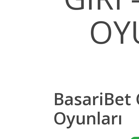
OY
BasariBet 
Oyunları
Hit enter to search or ESC to close