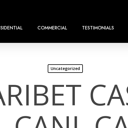
SIDENTIAL
COMMERCIAL
TESTIMONIALS
Uncategorized
RIBET C
 – CANL C