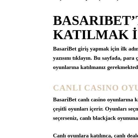
BASARIBET’
KATILMAK 
BasariBet giriş yapmak için ilk adım
yazısını tıklayın. Bu sayfada, para
oyunlarına katılmanız gerekmektedi
CANLI CASINO OY
BasariBet canlı casino oyunlarına k
çeşitli oyunları içerir. Oyunları se
seçerseniz, canlı blackjack oyununa 
Canlı oyunlara katılınca, canlı deal