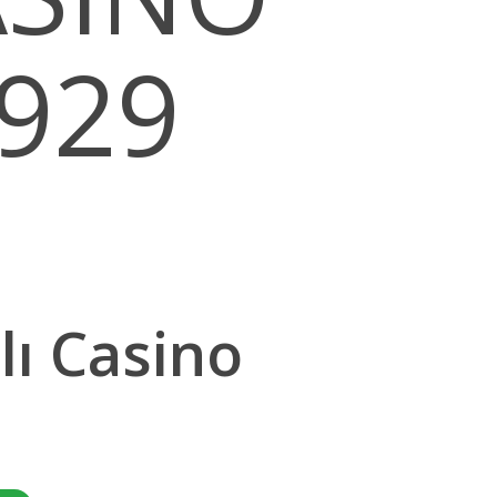
929
lı Casino