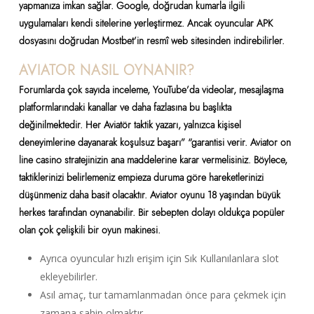
yapmanıza imkan sağlar. Google, doğrudan kumarla ilgili
uygulamaları kendi sitelerine yerleştirmez. Ancak oyuncular APK
dosyasını doğrudan Mostbet’in resmî web sitesinden indirebilirler.
AVIATOR NASIL OYNANIR?
Forumlarda çok sayıda inceleme, YouTube’da videolar, mesajlaşma
platformlarındaki kanallar ve daha fazlasına bu başlıkta
değinilmektedir. Her Aviatör taktik yazarı, yalnızca kişisel
deneyimlerine dayanarak koşulsuz başarı” “garantisi verir. Aviator on
line casino stratejinizin ana maddelerine karar vermelisiniz. Böylece,
taktiklerinizi belirlemeniz empieza duruma göre hareketlerinizi
düşünmeniz daha basit olacaktır. Aviator oyunu 18 yaşından büyük
herkes tarafından oynanabilir. Bir sebepten dolayı oldukça popüler
olan çok çelişkili bir oyun makinesi.
Ayrıca oyuncular hızlı erişim için Sık Kullanılanlara slot
ekleyebilirler.
Asıl amaç, tur tamamlanmadan önce para çekmek için
zamana sahip olmaktır.