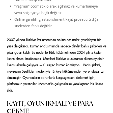
“Yağmur” otomatik olarak açılmaz ve kumarhaneye
veya sağlayıcıya bağlı değildir.
Online gambling establishment kayıt prosedürü diğer
sitelerden farklı değildir.
2007 yılında Türkiye Parlamentosu online casinoları yasaklayan bir
yasa da çıkardı. Kumar endüstrisinde sadece devlet bahis şirketleri ve
piyangolar kaldı. Bu nedenle Türk hükümetinden 2024 yılına kadar
lisans alması imkânsızdır. Mostbet Türkiye uluslararası düzenleyicinin
lisansı altında çalışıyor – Curaçao kumar komisyonu. Bahis şirketi,
mevzuatın özellikleri nedeniyle Türkiye hükümetinden yerel ulusal izin
almamıştır. Oyuncuların sorunlarla karşılaşmasını önlemek için,
platformun yaratıcıları Mostbet’in çalışmalarını yasallaştıran bir lisans
aldı.
KAYIT, OYUN IKMALI VE PARA
ÇEKME