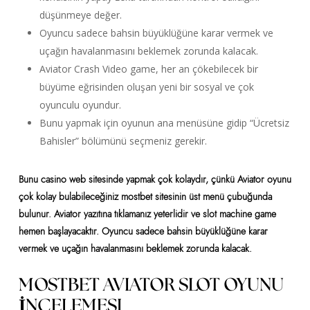
düşünmeye değer.
Oyuncu sadece bahsin büyüklüğüne karar vermek ve
uçağın havalanmasını beklemek zorunda kalacak.
Aviator Crash Video game, her an çökebilecek bir
büyüme eğrisinden oluşan yeni bir sosyal ve çok
oyunculu oyundur.
Bunu yapmak için oyunun ana menüsüne gidip “Ücretsiz
Bahisler” bölümünü seçmeniz gerekir.
Bunu casino web sitesinde yapmak çok kolaydır, çünkü Aviator oyunu
çok kolay bulabileceğiniz mostbet sitesinin üst menü çubuğunda
bulunur. Aviator yazıtına tıklamanız yeterlidir ve slot machine game
hemen başlayacaktır. Oyuncu sadece bahsin büyüklüğüne karar
vermek ve uçağın havalanmasını beklemek zorunda kalacak.
MOSTBET AVIATOR SLOT OYUNU
İNCELEMESI