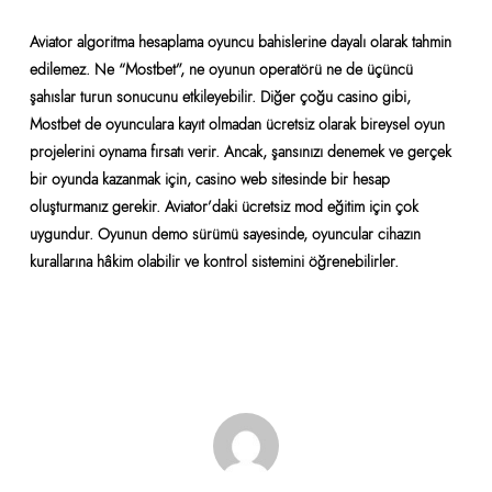
Aviator algoritma hesaplama oyuncu bahislerine dayalı olarak tahmin
edilemez. Ne “Mostbet”, ne oyunun operatörü ne de üçüncü
şahıslar turun sonucunu etkileyebilir. Diğer çoğu casino gibi,
Mostbet de oyunculara kayıt olmadan ücretsiz olarak bireysel oyun
projelerini oynama fırsatı verir. Ancak, şansınızı denemek ve gerçek
bir oyunda kazanmak için, casino web sitesinde bir hesap
oluşturmanız gerekir. Aviator’daki ücretsiz mod eğitim için çok
uygundur. Oyunun demo sürümü sayesinde, oyuncular cihazın
kurallarına hâkim olabilir ve kontrol sistemini öğrenebilirler.