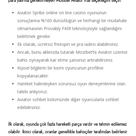
para yatırma gerektirmeyen Mostbet Aviator trial seçeneğini seçin.
Aviator Spribe online on line casino oyununun
sonuçlarına %100 dürüstlüğün ve herhangi bir müdahale
olmamasının Provably FAİR teknolojisiyle sağlandığını
belirtmek gerekir.
Ek olarak, ücretsiz freespin ve pra iadesi alabilirsiniz.
Ancak, bunu aklınızda tutarak Mostbet’te Aviator üzerine
bahis oynayarak kar etme şansınızı artırabilirsiniz.
Kişisel bilgilerin bir kısmı oyuncunun profiline
kopyalanacaktır.
Hareket halindeyken sorunsuz oyun deneyimlerine olan
talebi anlıyoruz.
Aviator sohbet bölümünde diğer oyuncularla sohbet
edebilirsiniz.
İlk olarak, oyunda çok fazla hareketli parça vardır ve tahmin edilemez
olabilir. İkinci olarak, oranlar genellikle bahisçiler tarafından belirlenir