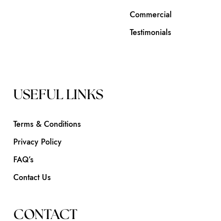
Commercial
Testimonials
USEFUL LINKS
Terms & Conditions
Privacy Policy
FAQ’s
Contact Us
CONTACT