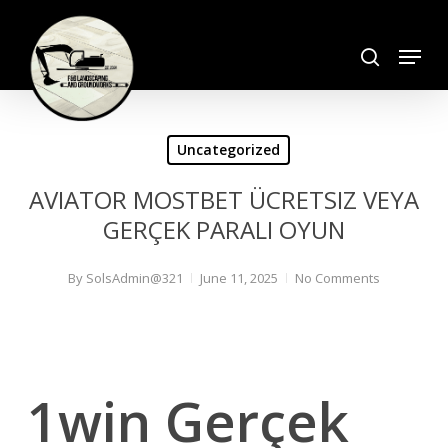
Skip
search
to
Menu
Close
main
Menu
content
Uncategorized
AVIATOR MOSTBET ÜCRETSIZ VEYA
GERÇEK PARALI OYUN
By
SolsAdmin@321
June 11, 2025
No Comments
1win Gerçek