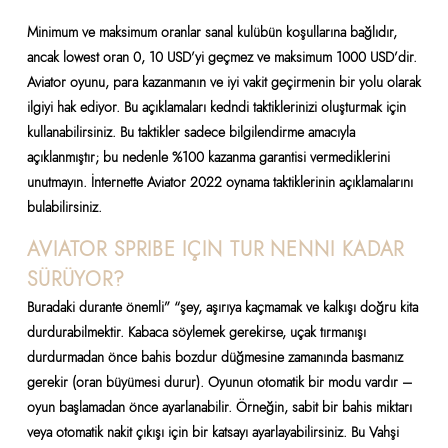
Minimum ve maksimum oranlar sanal kulübün koşullarına bağlıdır,
ancak lowest oran 0, 10 USD’yi geçmez ve maksimum 1000 USD’dir.
Aviator oyunu, para kazanmanın ve iyi vakit geçirmenin bir yolu olarak
ilgiyi hak ediyor. Bu açıklamaları kedndi taktiklerinizi oluşturmak için
kullanabilirsiniz. Bu taktikler sadece bilgilendirme amacıyla
açıklanmıştır; bu nedenle %100 kazanma garantisi vermediklerini
unutmayın. İnternette Aviator 2022 oynama taktiklerinin açıklamalarını
bulabilirsiniz.
AVIATOR SPRIBE IÇIN TUR NENNI KADAR
SÜRÜYOR?
Buradaki durante önemli” “şey, aşırıya kaçmamak ve kalkışı doğru kita
durdurabilmektir. Kabaca söylemek gerekirse, uçak tırmanışı
durdurmadan önce bahis bozdur düğmesine zamanında basmanız
gerekir (oran büyümesi durur). Oyunun otomatik bir modu vardır –
oyun başlamadan önce ayarlanabilir. Örneğin, sabit bir bahis miktarı
veya otomatik nakit çıkışı için bir katsayı ayarlayabilirsiniz. Bu Vahşi