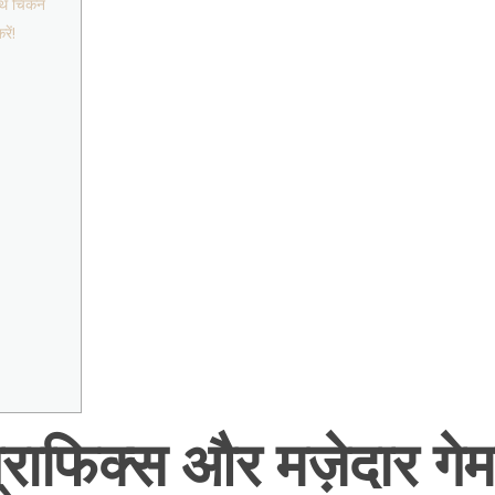
साथ चिकन
ें!
राफिक्स और मज़ेदार गेमप