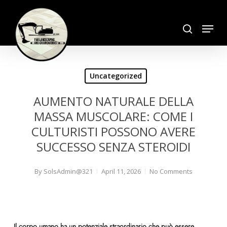
Skip
search
to
Menu
Close
main
Menu
content
Uncategorized
AUMENTO NATURALE DELLA
MASSA MUSCOLARE: COME I
CULTURISTI POSSONO AVERE
SUCCESSO SENZA STEROIDI
By
SolsAdmin@321
April 11, 2026
No Comments
Il corpo umano ha un potenziale straordinario che può essere