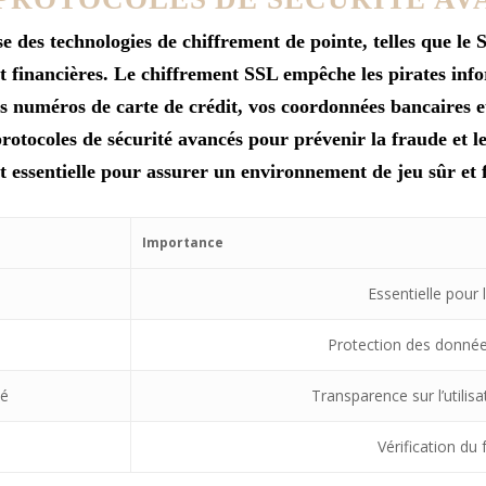
se des technologies de chiffrement de pointe, telles que l
t financières. Le chiffrement SSL empêche les pirates inf
os numéros de carte de crédit, vos coordonnées bancaires e
protocoles de sécurité avancés pour prévenir la fraude et 
 essentielle pour assurer un environnement de jeu sûr et f
Importance
Essentielle pour l
Protection des donnée
té
Transparence sur l’utilis
Vérification du 