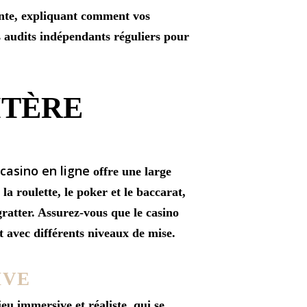
rente, expliquant comment vos
es audits indépendants réguliers pour
ITÈRE
 casino en ligne
offre une large
la roulette, le poker et le baccarat,
gratter. Assurez-vous que le casino
et avec différents niveaux de mise.
IVE
eu immersive et réaliste, qui se