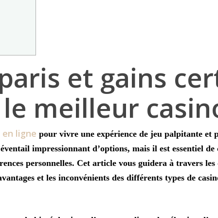
paris et gains cer
le meilleur casin
 en ligne
pour vivre une expérience de jeu palpitante et p
éventail impressionnant d’options, mais il est essentiel de 
rences personnelles. Cet article vous guidera à travers les 
s avantages et les inconvénients des différents types de casi