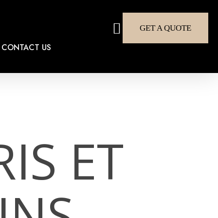
search
GET A QUOTE
CONTACT US
IS ET
INS,