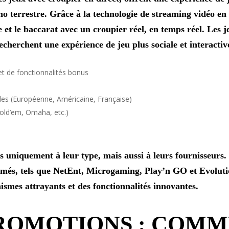
no terrestre. Grâce à la technologie de streaming vidéo en
 et le baccarat avec un croupier réel, en temps réel. Les j
cherchent une expérience de jeu plus sociale et interactiv
et de fonctionnalités bonus
bles (Européenne, Américaine, Française)
Hold’em, Omaha, etc.)
as uniquement à leur type, mais aussi à leurs fournisseurs.
mmés, tels que NetEnt, Microgaming, Play’n GO et Evolut
ismes attrayants et des fonctionnalités innovantes.
ROMOTIONS : COMM