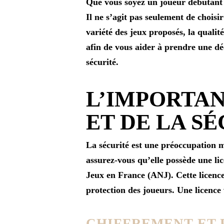
Que vous soyez un joueur débutant o
Il ne s’agit pas seulement de choisir
variété des jeux proposés, la qualit
afin de vous aider à prendre une déc
sécurité.
L’IMPORTAN
ET DE LA S
La sécurité est une préoccupation m
assurez-vous qu’elle possède une li
Jeux en France (ANJ). Cette licence 
protection des joueurs. Une licence 
CHIFFREMENT ET 