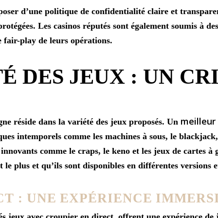
sposer d’une politique de confidentialité claire et transpa
t protégées. Les casinos réputés sont également soumis à d
le fair-play de leurs opérations.
É DES JEUX : UN CR
meilleur
igne réside dans la variété des jeux proposés. Un
siques intemporels comme les machines à sous, le blackjack, 
innovants comme le craps, le keno et les jeux de cartes à 
 le plus et qu’ils sont disponibles en différentes versions 
CT : UNE EXPÉRIENCE IMMERS
s jeux avec croupier en direct, offrent une expérience de j