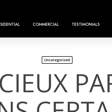
SIDENTIAL
COMMERCIAL
TESTIMONIALS
Uncategorized
CIEUX PAR
NS CERTA