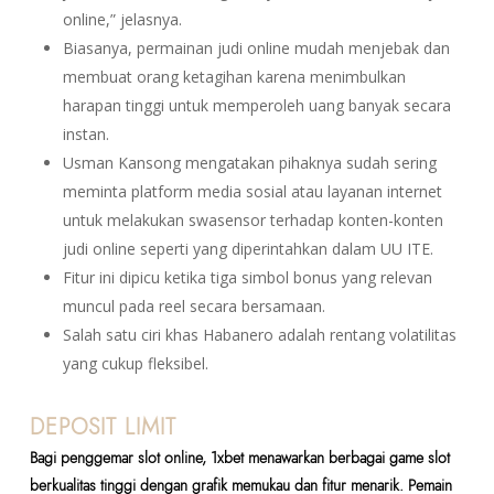
online,” jelasnya.
Biasanya, permainan judi online mudah menjebak dan
membuat orang ketagihan karena menimbulkan
harapan tinggi untuk memperoleh uang banyak secara
instan.
Usman Kansong mengatakan pihaknya sudah sering
meminta platform media sosial atau layanan internet
untuk melakukan swasensor terhadap konten-konten
judi online seperti yang diperintahkan dalam UU ITE.
Fitur ini dipicu ketika tiga simbol bonus yang relevan
muncul pada reel secara bersamaan.
Salah satu ciri khas Habanero adalah rentang volatilitas
yang cukup fleksibel.
DEPOSIT LIMIT
Bagi penggemar slot online, 1xbet menawarkan berbagai game slot
berkualitas tinggi dengan grafik memukau dan fitur menarik. Pemain