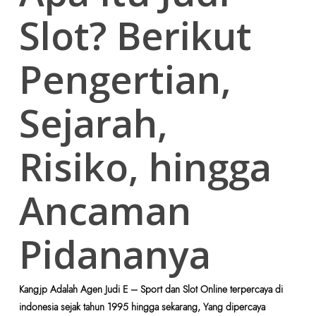
Slot? Berikut
Pengertian,
Sejarah,
Risiko, hingga
Ancaman
Pidananya
Kangjp Adalah Agen Judi E – Sport dan Slot Online terpercaya di
indonesia sejak tahun 1995 hingga sekarang, Yang dipercaya