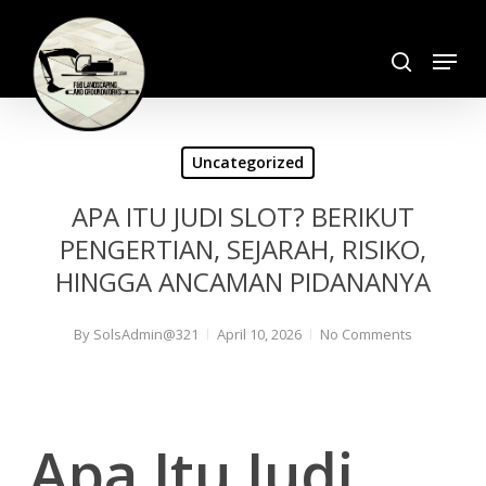
Skip
search
to
Menu
Close
main
Menu
content
Uncategorized
APA ITU JUDI SLOT? BERIKUT
PENGERTIAN, SEJARAH, RISIKO,
HINGGA ANCAMAN PIDANANYA
By
SolsAdmin@321
April 10, 2026
No Comments
Apa Itu Judi