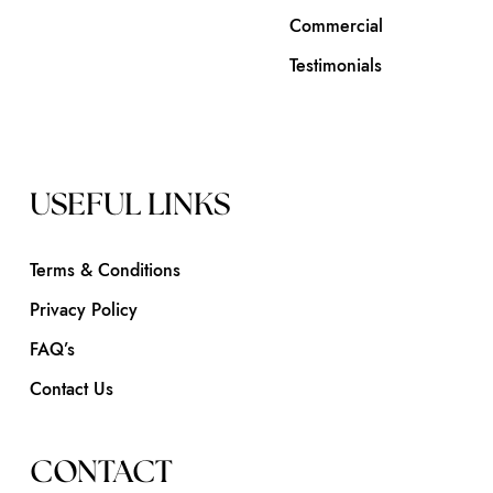
Commercial
Testimonials
USEFUL LINKS
Terms & Conditions
Privacy Policy
FAQ’s
Contact Us
CONTACT