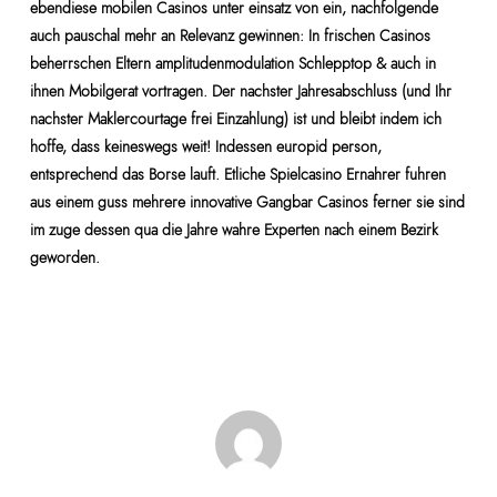
ebendiese mobilen Casinos unter einsatz von ein, nachfolgende
auch pauschal mehr an Relevanz gewinnen: In frischen Casinos
beherrschen Eltern amplitudenmodulation Schlepptop & auch in
ihnen Mobilgerat vortragen. Der nachster Jahresabschluss (und Ihr
nachster Maklercourtage frei Einzahlung) ist und bleibt indem ich
hoffe, dass keineswegs weit! Indessen europid person,
entsprechend das Borse lauft. Etliche Spielcasino Ernahrer fuhren
aus einem guss mehrere innovative Gangbar Casinos ferner sie sind
im zuge dessen qua die Jahre wahre Experten nach einem Bezirk
geworden.