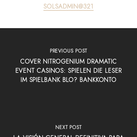
SOLSADMIN@321
PREVIOUS POST
COVER NITROGENIUM DRAMATIC
EVENT CASINOS: SPIELEN DIE LESER
IM SPIELBANK BLO? BANKKONTO
NEXT POST