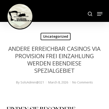
Skip
search
to
Menu
Close
main
Menu
content
Uncategorized
ANDERE ERREICHBAR CASINOS VIA
PROVISION FREI EINZAHLUNG
WERDEN EBENDIESE
SPEZIALGEBIET
By
SolsAdmin@321
March 8, 2026
No Comments