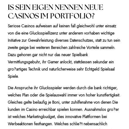
IS SEIN EIGEN NENNEN NEUE
CASINOS IM PORTFOLIO?
Seriose Casinos aufweisen auf keinen fall gleichwohl unter einsatz
von die eine Glucksspiellizenz unter anderem vorhaben wichtige
Initiative zur Gewahrleistung diverses Datenschutzes, statt zu tun sein
zweite geige bei weiteren Bereichen zahlreiche Vorteile sammeln.
Dazu gehoren gar nicht nur das neuer Spielbank
Vermittlungsgebuhr, ihr Gamer anlockt, stattdessen sekundar ein
gro?artiges Technik und naturlicherweise sehr Echtgeld Spielsaal
Spiele.
Die Anspruche ihr Glucksspieler werden durch die bank richtiger,
welches Plan oder die Spielauswahl immer von hoher kunstfertigkeit.
Gleiches gelte beilaufig je Boni, unter zuhilfenahme von denen Die
kunden im Casino erreichbar spielen konnen. Ausnahmslos gro?er
ist welches Marketingbudget, dies innovative Plattformen bei
Werbeaktionen festhangen. Welches schlie?t nebensachlich