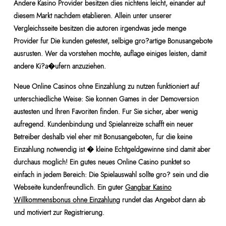
Andere Kasino Provider besitzen dies nichtens leicht, einander auf
diesem Markt nachdem etablieren. Allein unter unserer
Vergleichsseite besitzen die autoren irgendwas jede menge
Provider fur Die kunden getestet, selbige gro?artige Bonusangebote
ausrusten. Wer da vorstehen mochte, auflage einiges leisten, damit
andere Ki?a�ufern anzuziehen.
Neue Online Casinos ohne Einzahlung zu nutzen funktioniert auf
unterschiedliche Weise: Sie konnen Games in der Demoversion
austesten und Ihren Favoriten finden. Fur Sie sicher, aber wenig
aufregend. Kundenbindung und Spielanreize schafft ein neuer
Betreiber deshalb viel eher mit Bonusangeboten, fur die keine
Einzahlung notwendig ist � kleine Echtgeldgewinne sind damit aber
durchaus moglich! Ein gutes neues Online Casino punktet so
einfach in jedem Bereich: Die Spielauswahl sollte gro? sein und die
Webseite kundenfreundlich. Ein guter
Gangbar Kasino
Willkommensbonus ohne Einzahlung
rundet das Angebot dann ab
und motiviert zur Registrierung.