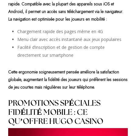
rapide. Compatible avec la plupart des appareils sous iOS et
Android, il permet un accès sans téléchargement via le navigateur.
La navigation est optimisée pour les joueurs en mobilité :
Chargement rapide des pages même en 4G
Menu clair avec accès instantané aux jeux populaires
Facilité d’inscription et de gestion de compte
directement sur smartphone
Cette ergonomie soigneusement pensée améliore la satisfaction
globale, augmentant la fidélité des joueurs qui préfèrent les sessions
de jeu courtes mais régulières sur leur téléphone.
PROMOTIONS SPÉCIALES
FIDÉLITÉ MOBILE : CE
QU’OFFRE HUGO CASINO