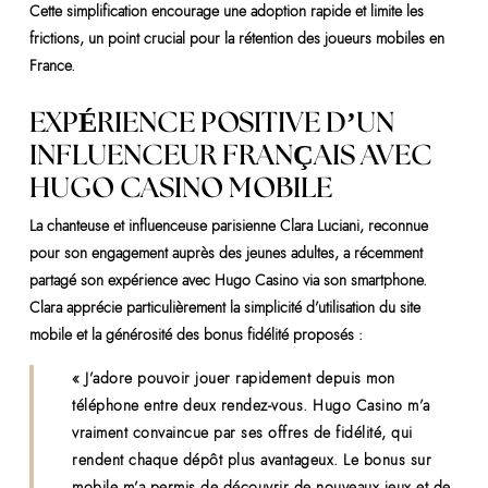
Cette simplification encourage une adoption rapide et limite les
frictions, un point crucial pour la rétention des joueurs mobiles en
France.
EXPÉRIENCE POSITIVE D’UN
INFLUENCEUR FRANÇAIS AVEC
HUGO CASINO MOBILE
La chanteuse et influenceuse parisienne Clara Luciani, reconnue
pour son engagement auprès des jeunes adultes, a récemment
partagé son expérience avec Hugo Casino via son smartphone.
Clara apprécie particulièrement la simplicité d’utilisation du site
mobile et la générosité des bonus fidélité proposés :
« J’adore pouvoir jouer rapidement depuis mon
téléphone entre deux rendez-vous. Hugo Casino m’a
vraiment convaincue par ses offres de fidélité, qui
rendent chaque dépôt plus avantageux. Le bonus sur
mobile m’a permis de découvrir de nouveaux jeux et de