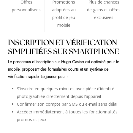
Offres
Promotions
Plus de chances
personnalisées
adaptées au
de gains et offres
profil de jeu
exclusives
mobile
INSCRIPTION ET VÉRIFICATION
SIMPLIFIÉES SUR SMARTPHONE
Le processus d’inscription sur Hugo Casino est optimisé pour le
mobile, proposant des formulaires courts et un système de
vérification rapide. Le joueur peut :
S’inscrire en quelques minutes avec pièce d’identité
photographiée directement depuis l’appareil
Confirmer son compte par SMS ou e-mail sans délai
Accéder immédiatement à toutes les fonctionnalités
promos et jeux