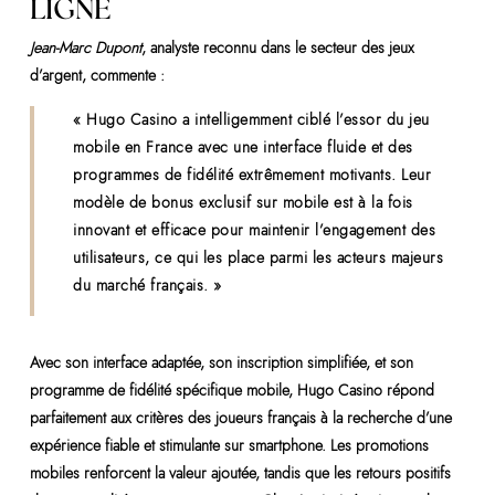
LIGNE
Jean-Marc Dupont
, analyste reconnu dans le secteur des jeux
d’argent, commente :
« Hugo Casino a intelligemment ciblé l’essor du jeu
mobile en France avec une interface fluide et des
programmes de fidélité extrêmement motivants. Leur
modèle de bonus exclusif sur mobile est à la fois
innovant et efficace pour maintenir l’engagement des
utilisateurs, ce qui les place parmi les acteurs majeurs
du marché français. »
Avec son interface adaptée, son inscription simplifiée, et son
programme de fidélité spécifique mobile, Hugo Casino répond
parfaitement aux critères des joueurs français à la recherche d’une
expérience fiable et stimulante sur smartphone. Les promotions
mobiles renforcent la valeur ajoutée, tandis que les retours positifs