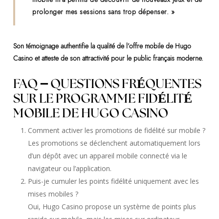
prolonger mes sessions sans trop dépenser. »
Son témoignage authentifie la qualité de l’offre mobile de Hugo
Casino et atteste de son attractivité pour le public français moderne.
FAQ ౼ QUESTIONS FRÉQUENTES
SUR LE PROGRAMME FIDÉLITÉ
MOBILE DE HUGO CASINO
Comment activer les promotions de fidélité sur mobile ?
Les promotions se déclenchent automatiquement lors
d’un dépôt avec un appareil mobile connecté via le
navigateur ou l’application.
Puis-je cumuler les points fidélité uniquement avec les
mises mobiles ?
Oui, Hugo Casino propose un système de points plus