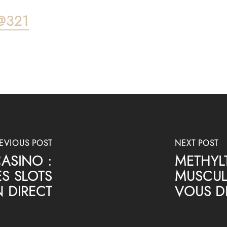
@321
EVIOUS POST
NEXT POST
CASINO :
METHYL
S SLOTS
MUSCUL
N DIRECT
VOUS D