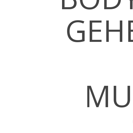
GEH
Hit enter to search or ESC to close
MU