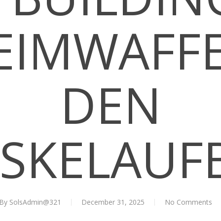
EIMWAFFE
DEN
SKELAUF
By
SolsAdmin@321
December 31, 2025
No Comments