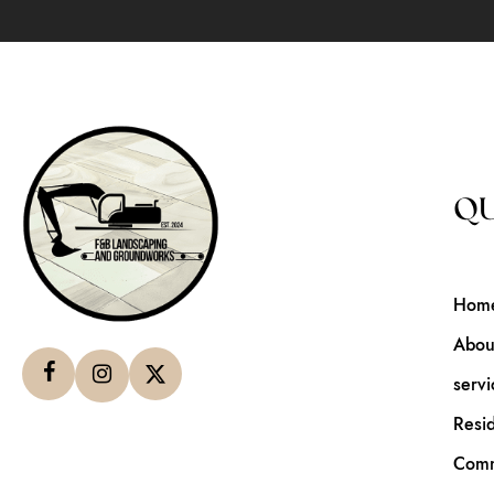
QU
Hom
Abou
servi
Resid
Comm