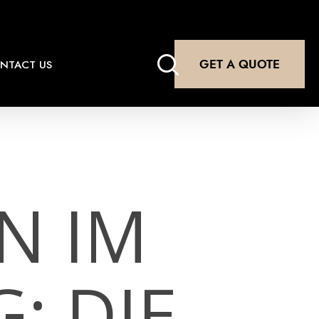
search
GET A QUOTE
NTACT US
N IM
: DIE