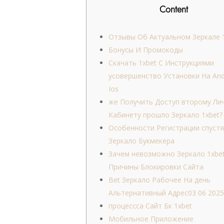
Content
Отзывы Об Актуальном Зеркале 
Бонусы И Промокоды
Скачать 1xbet С Инструкциями
усовершенство Установки На And
Ios
же Получить Доступ второму Ли
Кабинету прошло Зеркало 1xbet?
Особенности Регистрации спустя
Зеркало Букмекера
Зачем невозможно Зеркало 1xbe
Причины Блокировки Сайта
Bet Зеркало Рабочее На день
Альтернативный Адрес03 06 2025
процессса Сайт Бк 1xbet
Мобильное Приложение