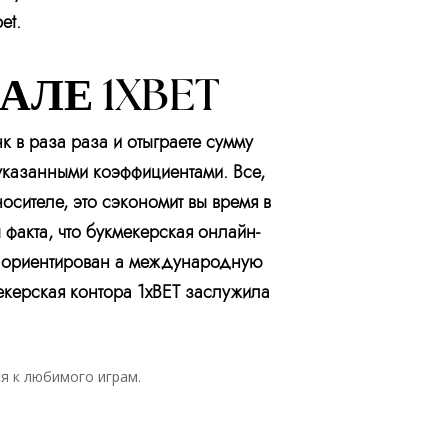
et.
ЛЕ 1XBET
к в раза раза и отыграете сумму
указанными коэффициентами. Все,
осителе, это сэкономит вы время в
 факта, что букмекерская онлайн-
T ориентирован а международную
екерская контора 1xBET заслужила
я к любимого играм.