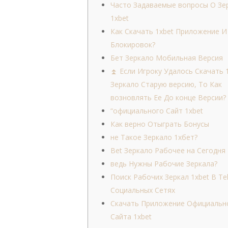
Часто Задаваемые вопросы О Зе
1xbet
Как Скачать 1xbet Приложение И
Блокировок?
Бет Зеркало Мобильная Версия
⏫ Если Игроку Удалось Скачать 
Зеркало Старую версию, То Как
возновлять Ее До конце Версии?
“официального Сайт 1xbet
Как верно Отыграть Бонусы
не Такое Зеркало 1хбет?
Bet Зеркало Рабочее на Сегодня
ведь Нужны Рабочие Зеркала?
Поиск Рабочих Зеркал 1xbet В Te
Социальных Сетях
Скачать Приложение Официальн
Сайта 1xbet