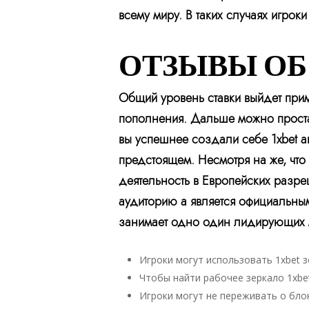
всему миру. В таких случаях игрок
ОТЗЫВЫ ОБ
Общий уровень ставки выйдет приме
пополнения. Дальше можно проста
вы успешнее создали себе 1xbet а
предстоящем. Несмотря на же, что 
деятельность в Европейских раз
аудиторию а является официальным
занимает одно один лидирующих 
Игроки могут использовать 1xbet 
Чтобы найти рабочее зеркало 1xbe
Игроки могут не переживать о бло