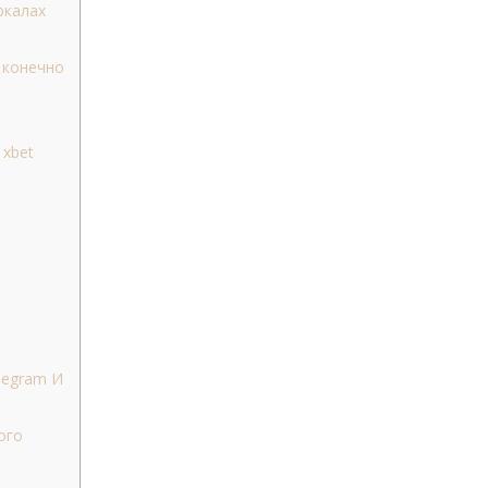
ркалах
 конечно
1xbet
legram И
ого