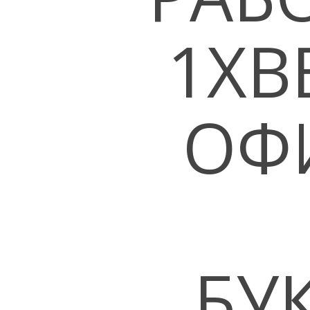
1XB
ОФ
БУ
Hit enter to search or ESC to close