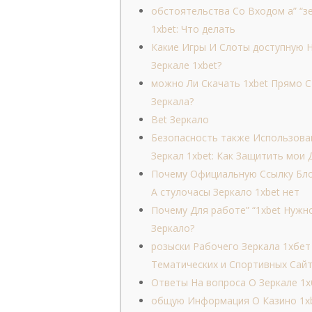
обстоятельства Со Входом а” “з
1xbet: Что делать
Какие Игры И Слоты доступную 
Зеркале 1xbet?
можно Ли Скачать 1xbet Прямо С
Зеркала?
Bet Зеркало
Безопасность также Использова
Зеркал 1xbet: Как Защитить мои
Почему Официальную Ссылку Бл
А стулочасы Зеркало 1xbet нет
Почему Для работе” “1xbet Нужн
Зеркало?
розыски Рабочего Зеркала 1хбет
Тематических и Спортивных Сай
Ответы На вопроса О Зеркале 1х
общую Информация О Казино 1x