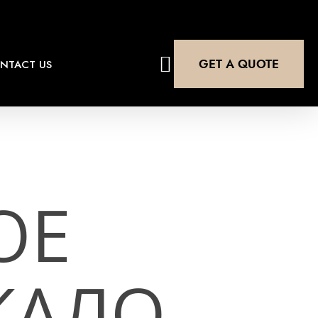
search
GET A QUOTE
NTACT US
ОЕ
КАЛО