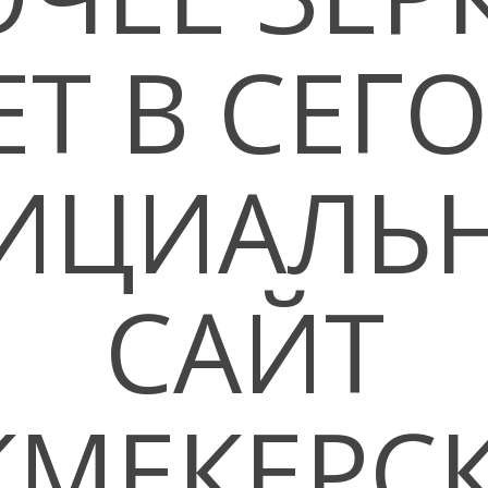
ET В СЕГ
ИЦИАЛЬ
САЙТ
КМЕКЕРС