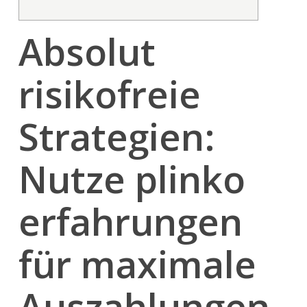
Absolut
risikofreie
Strategien:
Nutze plinko
erfahrungen
für maximale
Auszahlungen