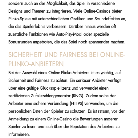
sondern auch an der Möglichkeit, das Spiel in verschiedene
Designs und Themen zu integrieren. Viele Online-Casinos bieten
Plinko-Spiele mit unterschiedlichen Grafiken und Soundeffekten an,
die das Spielerlebnis verbessern. Darüber hinaus werden oft
zusätzliche Funktionen wie Auto-Play-Modi oder spezielle
Bonusrunden angeboten, die das Spiel noch spannender machen.
SICHERHEIT UND FAIRNESS BEI ONLINE-
PLINKO-ANBIETERN
Bei der Auswahl eines Online-Plinko-Anbieters ist es wichtig, auf
Sicherheit und Fairness zu achten. Ein seriöser Anbieter verfügt
über eine gültige Glücksspiellizenz und verwendet einen
zertifizierten Zufallszahlengenerator (RNG). Zudem sollte der
Anbieter eine sichere Verbindung (HTTPS) verwenden, um die
persönlichen Daten der Spieler zu schützen. Es ist ratsam, vor der
Anmeldung zu einem Online-Casino die Bewertungen anderer
Spieler zu lesen und sich über die Reputation des Anbieters zu
informieren.