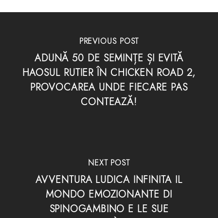
PREVIOUS POST
ADUNĂ 50 DE SEMINȚE ȘI EVITĂ
HAOSUL RUTIER ÎN CHICKEN ROAD 2,
PROVOCAREA UNDE FIECARE PAS
CONTEAZĂ!
NEXT POST
AVVENTURA LUDICA INFINITA IL
MONDO EMOZIONANTE DI
SPINOGAMBINO E LE SUE