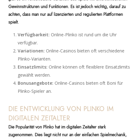
Gewinnstrukturen und Funktionen. Es ist jedoch wichtig, darauf zu
achten, dass man nur auf lizenzierten und regulierten Plattformen
spielt.
Verfügbarkeit:
Online-Plinko ist rund um die Uhr
verfügbar.
Variationen:
Online-Casinos bieten oft verschiedene
Plinko-Varianten.
Einsatzlimits:
Online können oft flexiblere Einsatzlimits
gewählt werden.
Bonusangebote:
Online-Casinos bieten oft Boni für
Plinko-Spieler an.
DIE ENTWICKLUNG VON PLINKO IM
DIGITALEN ZEITALTER
Die Popularität von Plinko hat im digitalen Zeitalter stark
zugenommen. Dies liegt nicht nur an der einfachen Spielmechanik,