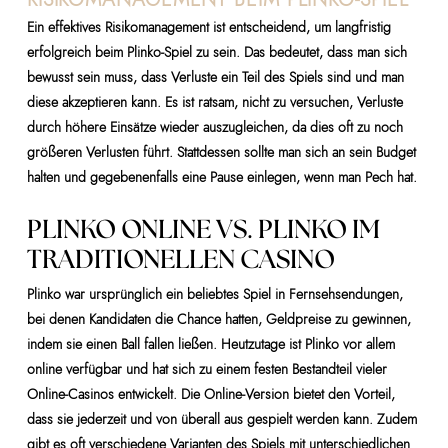
Ein effektives Risikomanagement ist entscheidend, um langfristig
erfolgreich beim Plinko-Spiel zu sein. Das bedeutet, dass man sich
bewusst sein muss, dass Verluste ein Teil des Spiels sind und man
diese akzeptieren kann. Es ist ratsam, nicht zu versuchen, Verluste
durch höhere Einsätze wieder auszugleichen, da dies oft zu noch
größeren Verlusten führt. Stattdessen sollte man sich an sein Budget
halten und gegebenenfalls eine Pause einlegen, wenn man Pech hat.
PLINKO ONLINE VS. PLINKO IM
TRADITIONELLEN CASINO
Plinko war ursprünglich ein beliebtes Spiel in Fernsehsendungen,
bei denen Kandidaten die Chance hatten, Geldpreise zu gewinnen,
indem sie einen Ball fallen ließen. Heutzutage ist Plinko vor allem
online verfügbar und hat sich zu einem festen Bestandteil vieler
Online-Casinos entwickelt. Die Online-Version bietet den Vorteil,
dass sie jederzeit und von überall aus gespielt werden kann. Zudem
gibt es oft verschiedene Varianten des Spiels mit unterschiedlichen