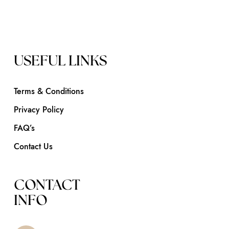
USEFUL LINKS
Terms & Conditions
Privacy Policy
FAQ’s
Contact Us
CONTACT
INFO