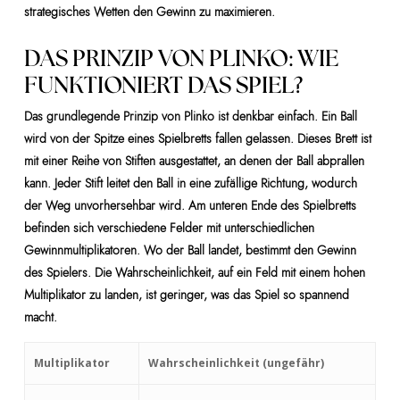
strategisches Wetten den Gewinn zu maximieren.
DAS PRINZIP VON PLINKO: WIE
FUNKTIONIERT DAS SPIEL?
Das grundlegende Prinzip von Plinko ist denkbar einfach. Ein Ball
wird von der Spitze eines Spielbretts fallen gelassen. Dieses Brett ist
mit einer Reihe von Stiften ausgestattet, an denen der Ball abprallen
kann. Jeder Stift leitet den Ball in eine zufällige Richtung, wodurch
der Weg unvorhersehbar wird. Am unteren Ende des Spielbretts
befinden sich verschiedene Felder mit unterschiedlichen
Gewinnmultiplikatoren. Wo der Ball landet, bestimmt den Gewinn
des Spielers. Die Wahrscheinlichkeit, auf ein Feld mit einem hohen
Multiplikator zu landen, ist geringer, was das Spiel so spannend
macht.
Multiplikator
Wahrscheinlichkeit (ungefähr)