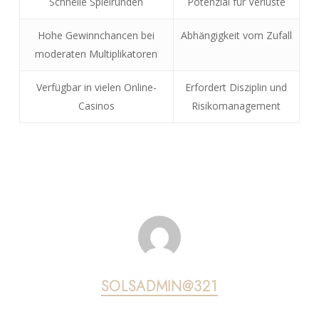
Schnelle Spielrunden
Potenzial für Verluste
Hohe Gewinnchancen bei
Abhängigkeit vom Zufall
moderaten Multiplikatoren
Verfügbar in vielen Online-
Erfordert Disziplin und
Casinos
Risikomanagement
SOLSADMIN@321