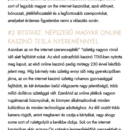
sort of legjobb magyar on the internet kaszinókat, azok előnyeit,
bónuszait, játékfelhozatalát és a legfontosabb szempontokat,
amelyeket érdemes figyelembe venni a választás során.
#2 BITSTARZ: NÉPSZERŰ MAGYAR ONLINE
KASZINÓ TESLA NYEREMÉNNYEL
Azonban az on the internet szerencsejáték” “üzletág nagyon rövid
idő alatt fejlődött sokat. Az első szárazföldi kaszinó 1765-ben nyitotta
meg kapuit, az első online kaszinó pedig mintegy 230 évvel később
jelent meg. Míg bármely más üzletág ennyi idő még gyerekcipőben
járna, az on the internet kaszinó üzletág rohamos gyorsasággal
fejlődött, és két évtizeden belül világszerte nagy jelentőségű, több
millió dolláros üzletággá vált. Ezenkívül az online játékok nagyon
rugalmasnak bizonyulnak, és könnyen alkalmazkodnak minden
kultúrához és minden technológiai adottsághoz. Az élő osztót több
kamera rögzíti, amint megkeveri és osztja a kártyákat, vagy ahogy
some sort of rulettgolyót a kerékbe dobja. Sok on the internet
kaszinóban akár arizona Ön számára legmegfelelőbb perspektívát is