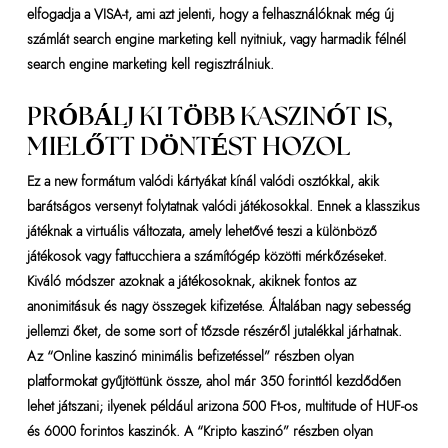
elfogadja a VISA-t, ami azt jelenti, hogy a felhasználóknak még új
számlát search engine marketing kell nyitniuk, vagy harmadik félnél
search engine marketing kell regisztrálniuk.
PRÓBÁLJ KI TÖBB KASZINÓT IS,
MIELŐTT DÖNTÉST HOZOL
Ez a new formátum valódi kártyákat kínál valódi osztókkal, akik
barátságos versenyt folytatnak valódi játékosokkal. Ennek a klasszikus
játéknak a virtuális változata, amely lehetővé teszi a különböző
játékosok vagy fattucchiera a számítógép közötti mérkőzéseket.
Kiváló módszer azoknak a játékosoknak, akiknek fontos az
anonimitásuk és nagy összegek kifizetése. Általában nagy sebesség
jellemzi őket, de some sort of tőzsde részéről jutalékkal járhatnak.
Az “Online kaszinó minimális befizetéssel” részben olyan
platformokat gyűjtöttünk össze, ahol már 350 forinttól kezdődően
lehet játszani; ilyenek például arizona 500 Ft-os, multitude of HUF-os
és 6000 forintos kaszinók. A “Kripto kaszinó” részben olyan