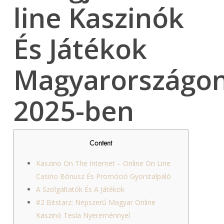
line Kaszinók
És Játékok
Magyarországo
2025-ben
Content
Kaszino On The Internet – Online On Line
Casino Bónusz És Promóció Gyorstalpaló
A Szolgáltatók És A Játékok
#2 Bitstarz: Népszerű Magyar Online
Kaszinó Tesla Nyereménnyel