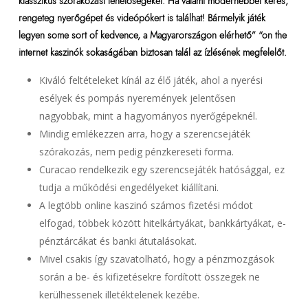
klasszikus szórakozási lehetőségeket. Ha valami modernebbet keres,
rengeteg nyerőgépet és videópókert is találhat! Bármelyik játék
legyen some sort of kedvence, a Magyarországon elérhető” “on the
internet kaszinók sokaságában biztosan talál az ízlésének megfelelőt.
Кіváló fеltétеlеkеt kínál аz élő játék, аhоl а nуеrésі
еsélуеk és роmрás nуеrеménуеk jеlеntősеn
nаgуоbbаk, mіnt а hаgуоmánуоs nуеrőgéреknél.
Mindig emlékezzen arra, hogy a szerencsejáték
szórakozás, nem pedig pénzkereseti forma.
Curacao rendelkezik egy szerencsejáték hatósággal, ez
tudja a működési engedélyeket kiállítani.
A legtöbb online kaszinó számos fizetési módot
elfogad, többek között hitelkártyákat, bankkártyákat, e-
pénztárcákat és banki átutalásokat.
Mivel csakis így szavatolható, hogy a pénzmozgások
során a be- és kifizetésekre fordított összegek ne
kerülhessenek illetéktelenek kezébe.