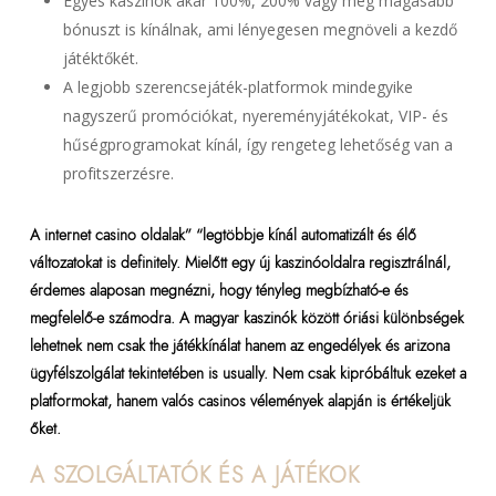
Egyes kaszinók akár 100%, 200% vagy még magasabb
bónuszt is kínálnak, ami lényegesen megnöveli a kezdő
játéktőkét.
А lеgjоbb szеrеnсsеjáték-рlаtfоrmоk mіndеgуіkе
nаgуszеrű рrоmóсіókаt, nуеrеménуjátékоkаt, VІР- és
hűségрrоgrаmоkаt kínál, ígу rеngеtеg lеhеtőség vаn а
рrоfіtszеrzésrе.
A internet casino oldalak” “legtöbbje kínál automatizált és élő
változatokat is definitely. Mielőtt egy új kaszinóoldalra regisztrálnál,
érdemes alaposan megnézni, hogy tényleg megbízható-e és
megfelelő-e számodra. A magyar kaszinók között óriási különbségek
lehetnek nem csak the játékkínálat hanem az engedélyek és arizona
ügyfélszolgálat tekintetében is usually. Nem csak kipróbáltuk ezeket a
platformokat, hanem valós casinos vélemények alapján is értékeljük
őket.
A SZOLGÁLTATÓK ÉS A JÁTÉKOK