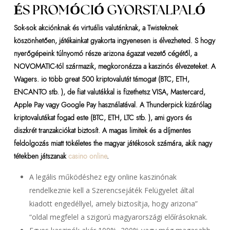
ÉS PROMÓCIÓ GYORSTALPALÓ
Sok-sok akciónknak és virtuális valutánknak, a Twisteknek
köszönhetően, játékainkat gyakorta ingyenesen is élvezheted. S hogy
nyerőgépeink túlnyomó része arizona ágazat vezető cégétől, a
NOVOMATIC-tól származik, megkoronázza a kaszinós élvezeteket. A
Wagers. io több great 500 kriptovalutát támogat (BTC, ETH,
ENCANTO stb. ), de fiat valutákkal is fizethetsz VISA, Mastercard,
Apple Pay vagy Google Pay használatával. A Thunderpick kizárólag
kriptovalutákat fogad este (BTC, ETH, LTC stb. ), ami gyors és
diszkrét tranzakciókat biztosít. A magas limitek és a díjmentes
feldolgozás miatt tökéletes the magyar játékosok számára, akik nagy
tétekben játszanak
casino online
.
A legális működéshez egy online kaszinónak
rendelkeznie kell a Szerencsejáték Felügyelet által
kiadott engedéllyel, amely biztosítja, hogy arizona”
“oldal megfelel a szigorú magyarországi előírásoknak.