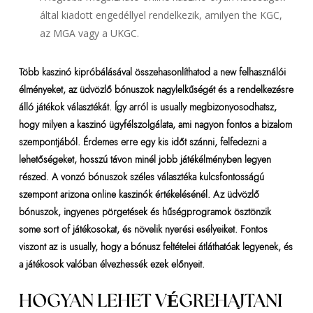
által kiadott engedéllyel rendelkezik, amilyen the KGC,
az MGA vagy a UKGC.
Több kaszinó kipróbálásával összehasonlíthatod a new felhasználói
élményeket, az üdvözlő bónuszok nagylelkűségét és a rendelkezésre
álló játékok választékát. Így arról is usually megbizonyosodhatsz,
hogy milyen a kaszinó ügyfélszolgálata, ami nagyon fontos a bizalom
szempontjából. Érdemes erre egy kis időt szánni, felfedezni a
lehetőségeket, hosszú távon minél jobb játékélményben legyen
részed. A vonzó bónuszok széles választéka kulcsfontosságú
szempont arizona online kaszinók értékelésénél. Az üdvözlő
bónuszok, ingyenes pörgetések és hűségprogramok ösztönzik
some sort of játékosokat, és növelik nyerési esélyeiket. Fontos
viszont az is usually, hogy a bónusz feltételei átláthatóak legyenek, és
a játékosok valóban élvezhessék ezek előnyeit.
HOGYAN LEHET VÉGREHAJTANI