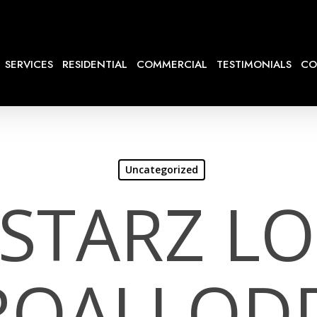
SERVICES
RESIDENTIAL
COMMERCIAL
TESTIMONIALS
CO
Uncategorized
STARZ L
QALI OD