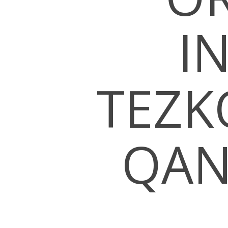
I
TEZK
QAN
Hit enter to search or ESC to close