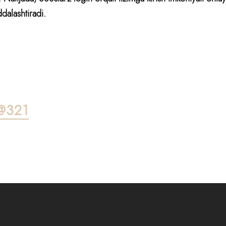
dalashtiradi.
@321