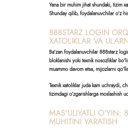
Yana bir muhim jihat shundaki, tizim xa
Shunday qilib, foydalanuvchilar o‘z his
888STARZ LOGIN ORQ
XATOLIKLAR VA ULARN
Ba’zan foydalanuvchilar 888starz logi
bloklanishi yoki texnik nosozliklar bo‘
muammo davom etsa, mijozlarni qo‘llab
Texnik xatoliklar juda kam uchraydi, c
tizimdagi o‘zgarishlarga moslashish uc
MAS’ULIYATLI O‘YIN:
MUHITINI YARATISH