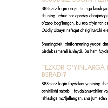
888starz login orqali tizimga kirish ja
shuning uchun har qanday darajadagi 
o‘zaro bog‘langan, bu esa o‘yin tanlas
Oddiy dizayn nafaqat chalg‘ituvchi ele
Shuningdek, platformaning yuqori daraj
birdek samarali ishlaydi. Bu ham foyda
TEZKOR O‘YINLARGA
BERADI?
888starz login foydalanuvchining shaxs
oshirilishi sababli, foydalanuvchilar v
ishlashga mo‘ljallangan, shu jumladan 