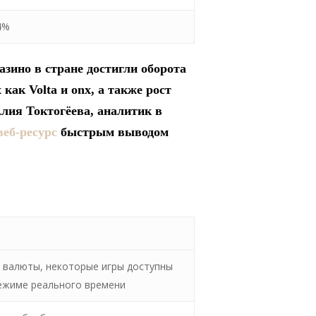
4%
азино в стране достигли оборота
как Volta и onx, а также рост
лия Токтогёева, аналитик в
веб-ресурс
быстрым выводом
 валюты, некоторые игры доступны
ежиме реального времени