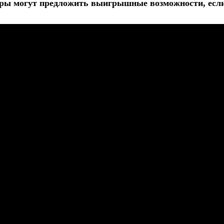
торы могут предложить выигрышные возможности, если 