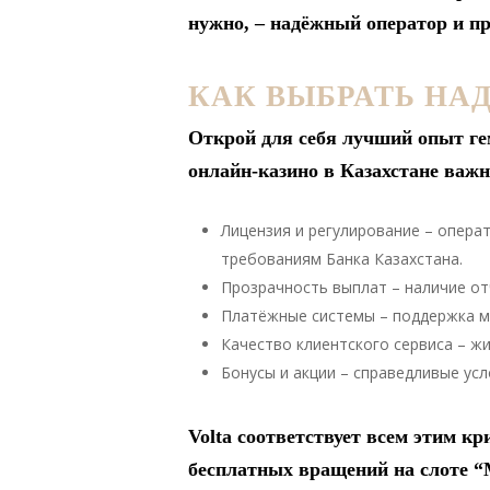
нужно, – надёжный оператор и п
КАК ВЫБРАТЬ НА
Открой для себя лучший опыт ге
онлайн‑казино в Казахстане важ
Лицензия и регулирование – опера
требованиям Банка Казахстана.
Прозрачность выплат – наличие от
Платёжные системы – поддержка м
Качество клиентского сервиса – жи
Бонусы и акции – справедливые ус
Volta соответствует всем этим к
бесплатных вращений на слоте “