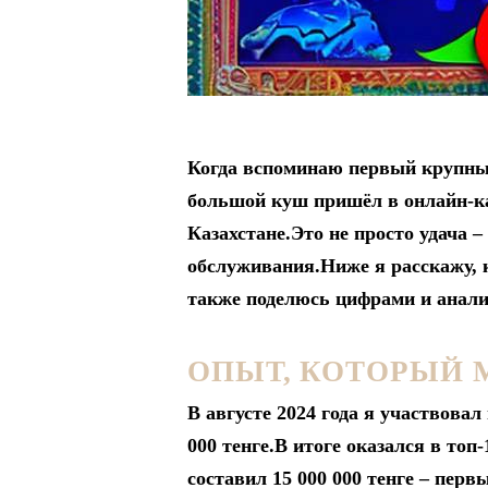
Когда вспоминаю первый крупны
большой куш пришёл в онлайн‑каз
Казахстане.Это не просто удача 
обслуживания.Ниже я расскажу, 
также поделюсь цифрами и анали
ОПЫТ, КОТОРЫЙ 
В августе 2024 года я участвовал 
000 тенге.В итоге оказался в т
составил 15 000 000 тенге – перв