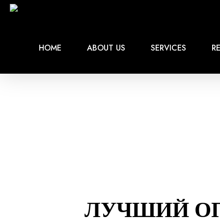
Skip
to
main
content
HOME
ABOUT US
SERVICES
RE
ЛУЧШИЙ ОП