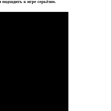
подходить к игре серьёзно.