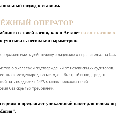
равильный подход к ставкам.
ДЁЖНЫЙ ОПЕРАТОР
мблинга в твоей жизни, как в Астане:
на on x казино 
но учитывать несколько параметров:
тор должен иметь действующую лицензию от правительства Каз
чётов о выплатах и подтверждений от независимых аудиторов.
естных и международных методов, быстрый вывод средств.
вой чат, поддержка 24/7, отзывы пользователей.
ловия без скрытых требований.
ритериям и предлагает уникальный пакет для новых игр
Магия”.