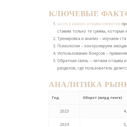
КЛЮЧЕВЫЕ ФАКТ
на on x казино отзывы клиентов
пр
ставим только те суммы, которые 
Тренировка и анализ – изучаем стат
Психология – контролируем эмоции,
Использование бонусов – применяем
Обратная связь – читаем отзывы и 
разделов, где пользователь делитс
АНАЛИТИКА РЫНКА
Год
Оборот (млрд тенге)
2023
4
2024
5