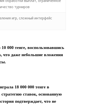
мя обработки выплат, ограниченное
ичество турниров
ления игр, сложный интерфейс
о 10 000 тенге, воспользовавшись
о, что даже небольшие вложения
сы.
грала 18 000 000 тенге в
а стратегию ставок, основанную
стория подтверждает, что не