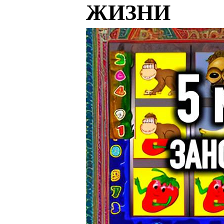
ЖИЗНИ
Hit enter to search or ESC to close