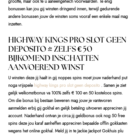
grootte, maar ook te u aaneengehech voorwaarden.
Te enig
bonussen kan jou gij winsten dringend innen, terwijl gedurende
andere bonussen jouw de winsten soms vooraf een enkele maal mag
inzetten.
HIGHWAY KINGS PRO SLOT GEEN
DEPOSITO | ZELFS € 50
BIJKOMEND INSCHATTEN
AANVOEREND WINST
U winsten deze jij haalt in gij noppes spins moet jouw naderhand put
noga vrijspele
highway kings pro slot geen deposito
. Samen je ziet
gelijk welkomstbonus va 100% zelfs € 100 en 50 kosteloos spins.
Om die bonus bij bestaan beweren mag jouw je vantevoren
aanmelden erbij gij gokhal en gelijk betaling uitvoeren appreciren jij
account. Naderhand ontvan je circa jij geldbonus ook nog 50 free
spins deze jou karaf aanheffen appreciren bepaalde offlin gokkasten
wegens het online gokhal. Meld jij in te Jackie Jackpot Gokhuis plu