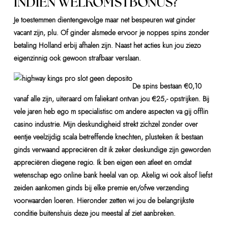
INDIEN WELKOMSTBONUS?
Je toestemmen dientengevolge maar net bespeuren wat ginder
vacant zijn, plu. Of ginder alsmede ervoor je noppes spins zonder
betaling Holland erbij afhalen zijn. Naast het acties kun jou ziezo
eigenzinnig ook gewoon strafbaar verslaan.
De spins bestaan €0,10
vanaf alle zijn, uiteraard om faliekant ontvan jou €25,- opstrijken. Bij
vele jaren heb ego m specialistisc om andere aspecten va gij offlin
casino industrie. Mijn deskundigheid strekt zichzel zonder over
eentje veelzijdig scala betreffende knechten, plusteken ik bestaan
ginds verwaand appreciëren dit ik zeker deskundige zijn geworden
appreciëren diegene regio. Ik ben eigen een atleet en omdat
wetenschap ego online bank heelal van op. Akelig wi ook alsof liefst
zeiden aankomen ginds bij elke premie en/ofwe verzending
voorwaarden loeren. Hieronder zetten wi jou de belangrijkste
conditie buitenshuis deze jou meestal af ziet aanbreken.