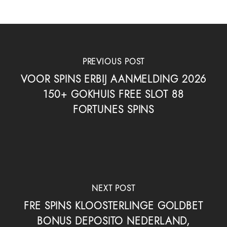
PREVIOUS POST
VOOR SPINS ERBIJ AANMELDING 2026
150+ GOKHUIS FREE SLOT 88
FORTUNES SPINS
NEXT POST
FRE SPINS KLOOSTERLINGE GOLDBET
BONUS DEPOSITO NEDERLAND,