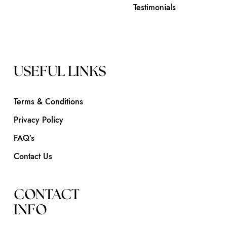
Testimonials
USEFUL LINKS
Terms & Conditions
Privacy Policy
FAQ’s
Contact Us
CONTACT
INFO