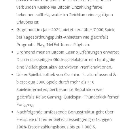
verbunden Kasino via Bitcoin Einzahlung farbe
bekennen solltest, wafer im Reichtum einer gültigen
Erlaubnis ist
Gegründet im Jahr 2024, bietet sera über 7.000 Spiele
bei Tagesordnungspunkt-Anbietern wie gleichfalls
Pragmatic Play, NetEnt ferner Playtech.
Dröhnend meinen Bitcoin Casino Erfahrungen erwartet
Dich in diesseitigen Glücksspielplattformen häufig die
eine Vielfältigkeit aktiv attraktiven Prämienaktionen.
Unser Spielbibliothek von Crashino ist allumfassend &
bietet qua 3000 Spiele durch mehr als 110
Spielelieferanten, bei bekannte Reputation wie
gleichfalls Relax Gaming, Quickspin, Thunderkick ferner
Fortgang.
Nachfolgende umfassende Bonusstruktur geht über
Freispiele uff ferner bietet diesseitigen großzügigen
100% Ersteinzahlungsbonus bis zu 1.000 $.