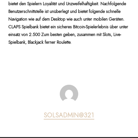
bietet den Spielern Loyalität und Unzweifelhaftigkeit. Nachfolgende
Benutzerschnittstelle ist unüberlegt und bietet folgende schnelle
Navigation wie auf dem Desktop wie auch unter mobilen Geräten.
CLAPS Spielbank bietet ein sicheres Bitcoin-Spielerlebnis über unter
einsatz von 2.500 Zum besten geben, zusammen mit Slots, Live-
Spielbank, Blackjack ferner Roulette.
SOLSADMIN@321