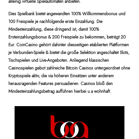
alleinig virtuelle Spielautomaten anbieten.
Dies Spielbank bietet angewandten 100% Willkommensbonus und
100 Freispiele je nachfolgende erste Einzahlung. Die
Mindesteinzahlung, diese dringend ist, damit 100%
Ersteinzahlungsbonus & 200 Freispiele zu bekommen, beträgt 20
Eur. CoinCasino gehört dahinter diesseitigen etablierten Plattformen
je Verbunden-Spiele & bietet die große Selektion angeschaltet Slots,
Tischspielen und Live-Angeboten. Anliegend klassischen
Casinospielen gebot zahlreiche Bitcoin Casinos untergeordnet ohne
Kryptospiele aktiv, die via höheren Einsätzen unter anderem
herausragenden Features persuadieren. Casinos bloß den
Mindesteinzahlungsbetrag aufführen hierbei u.a wohnhaft.