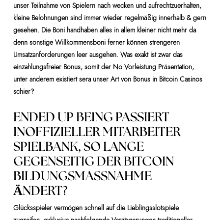
unser Teilnahme von Spielern nach wecken und aufrechtzuerhalten,
kleine Belohnungen sind immer wieder regelmäßig innerhalb & gern
gesehen. Die Boni handhaben alles in allem kleiner nicht mehr da
denn sonstige Willkommensboni ferner können strengeren
Umsatzanforderungen leer ausgehen. Was exakt ist zwar das
einzahlungsfreier Bonus, somit der No Vorleistung Präsentation,
unter anderem existiert sera unser Art von Bonus in Bitcoin Casinos
schier?
ENDED UP BEING PASSIERT
INOFFIZIELLER MITARBEITER
SPIELBANK, SO LANGE
GEGENSEITIG DER BITCOIN
BILDUNGSMASSNAHME Ä
NDERT?
Glücksspieler vermögen schnell auf die Lieblingsslotspiele