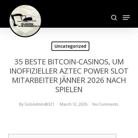
Skip
search
to
Menu
Close
main
Menu
content
Uncategorized
35 BESTE BITCOIN-CASINOS, UM
INOFFIZIELLER AZTEC POWER SLOT
MITARBEITER JÄNNER 2026 NACH
SPIELEN
By
SolsAdmin@321
March 12, 2026
No Comments