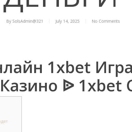
By
SolsAdmin@321
July 14, 2025
No Comments
лайн 1xbet Игр
Казино ᐉ 1xbet
одят