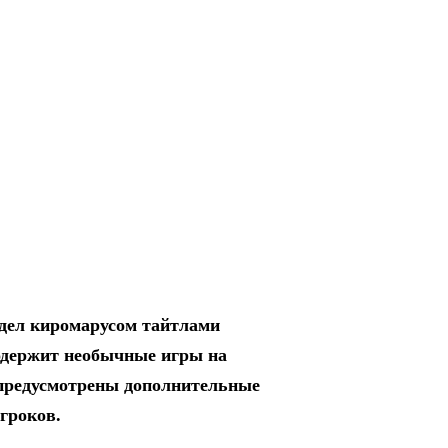
здел киромарусом тайтлами
одержит необычные игры на
х предусмотрены дополнительные
гроков.