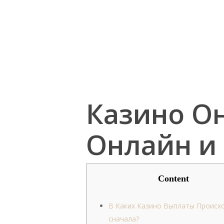
Казино Он
Онлайн и 
Content
В Каких Казино Выплаты Происх
сначала?