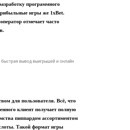
разработку программного
прибыльные игры же 1xBet.
 оператор отмечает часто
в.
и быстрая вывод выигрышей и онлайн
вом для пользователя. Всё, что
бенного клиент получает полную
омства пиппардом ассортиментом
 слоты. Такой формат игры