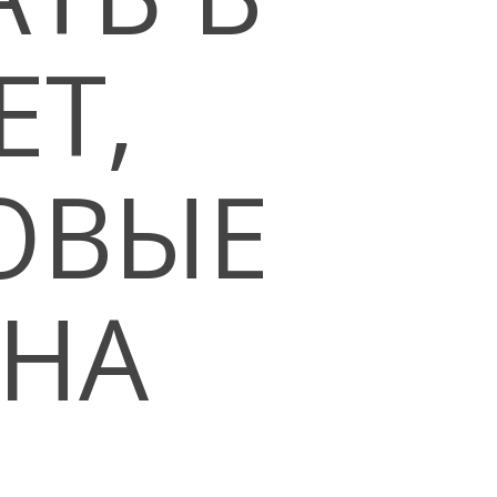
ЕТ,
ОВЫЕ
 НА