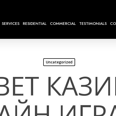
SERVICES
RESIDENTIAL
COMMERCIAL
TESTIMONIALS
CO
Uncategorized
BET КАЗ
АЙН ИГРА