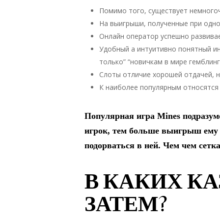
Помимо того, существует немного
На выигрыши, полученные при одн
Онлайн оператор успешно развивает
Удобный а интуитивно понятный ин
только” “новичкам в мире гемблинг
Слоты отличие хорошей отдачей, но
К наиболее популярным относятся 
Популярная игра Mines подразуме
игрок, тем больше выигрыш ему 
подорваться в ней. Чем чем сетк
В КАКИХ К
ЗАТЕМ?