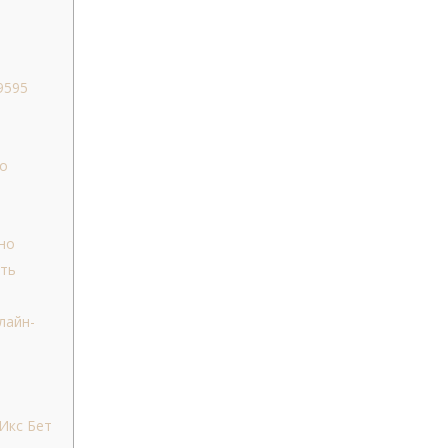
9595
По
но
сть
лайн-
Икс Бет