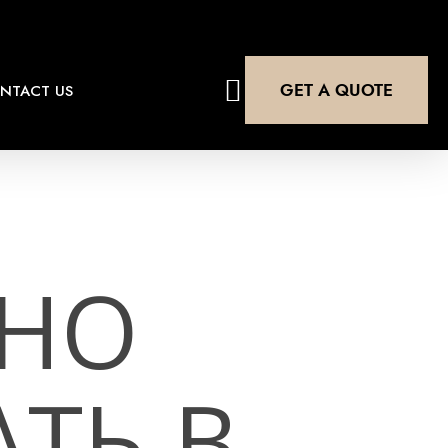
search
GET A QUOTE
NTACT US
ИНО
ТЬ В