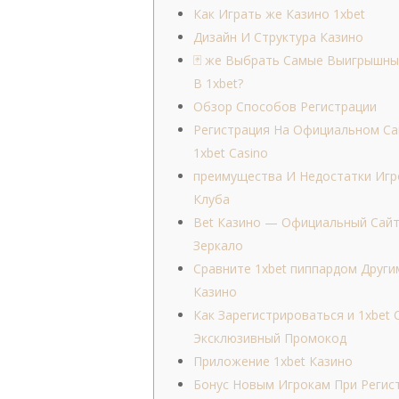
Как Играть же Казино 1xbet
Дизайн И Структура Казино
🃏 же Выбрать Самые Выигрышн
В 1xbet?
Обзор Способов Регистрации
Регистрация На Официальном Са
1xbet Casino
преимущества И Недостатки Игр
Клуба
Bet Казино — Официальный Сай
Зеркало
Сравните 1xbet пиппардом Други
Казино
Как Зарегистрироваться и 1xbet 
Эксклюзивный Промокод
Приложение 1xbet Казино
Бонус Новым Игрокам При Регис