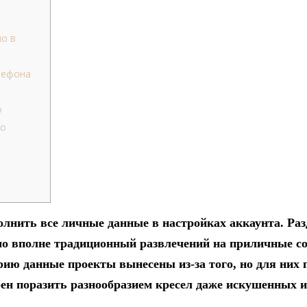
но в
лефона
о
но
олнить все личные данные в настройках аккаунта. Ра
мо вполне традиционный развлечений на приличные с
орию данные проекты вынесены из-за того, но для ни
обен поразить разнообразием кресел даже искушенных и