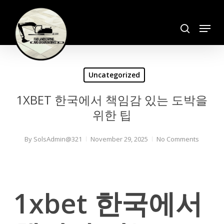
Skip
search
to
Menu
Close
main
Menu
content
Uncategorized
1XBET 한국에서 책임감 있는 도박을
위한 팁
By
SolsAdmin@321
November 29, 2025
No Comments
1xbet 한국에서