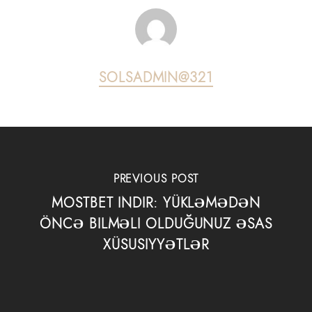
SOLSADMIN@321
PREVIOUS POST
MOSTBET INDIR: YÜKLƏMƏDƏN
ÖNCƏ BILMƏLI OLDUĞUNUZ ƏSAS
XÜSUSIYYƏTLƏR