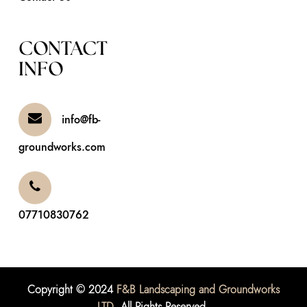
CONTACT
INFO
info@fb-
groundworks.com
07710830762
Copyright © 2024
F&B Landscaping and Groundworks
LTD
. All Rights Reserved.