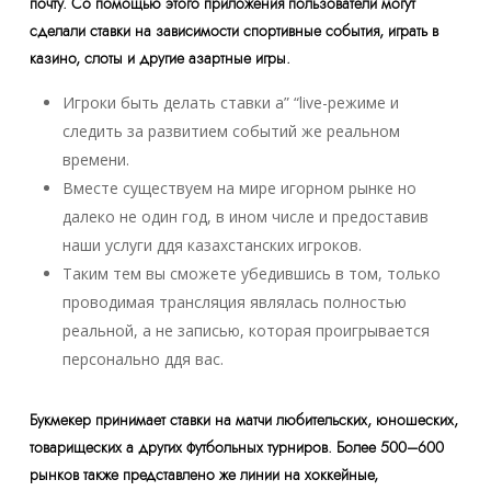
почту. Со помощью этого приложения пользователи могут
сделали ставки на зависимости спортивные события, играть в
казино, слоты и другие азартные игры.
Игроки быть делать ставки а” “live-режиме и
следить за развитием событий же реальном
времени.
Вместе существуем на мире игорном рынке но
далеко не один год, в ином числе и предоставив
наши услуги ддя казахстанских игроков.
Таким тем вы сможете убедившись в том, только
проводимая трансляция являлась полностью
реальной, а не записью, которая проигрывается
персонально ддя вас.
Букмекер принимает ставки на матчи любительских, юношеских,
товарищеских а других футбольных турниров. Более 500–600
рынков также представлено же линии на хоккейные,