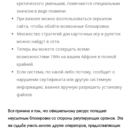
критического уменьшив, помечаются специальным
значком в виде пламени.
При важнее можно воспользоваться зеркалом
сайта, чтобы обойти возможные блокировки.
Множество стратегий дли карточных игр и рулеток
можно найдут в сети.
Теперь вы можете созерцать всеми
возможностями 1Win на вашем Айфоне в полной
крайней.
Если система, по какой-либо потому, сообщит о
нарушении сертификата или другую системную
информацию, важнее вручную разрешить установку
файлов.
Вся причина и том, что официальному ресурс попадает
неусыпным блокировки со стороны регулирующих органов. Эта
же судьба участь многих других операторов, предоставляющих