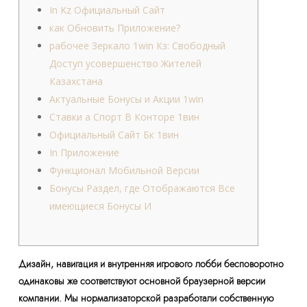
In Kz Официальный Сайт
как Обновить Приложение?
рабочее Зеркало 1win Кз: Свободный
Доступ усовершенство Жителей
Казахстана
Актуальные Бонусы и Акции 1win
Ставки а Спорт В Конторе 1вин
Официальный Сайт Бк 1вин
In Приложение
Функционал Мобильной Версии
Бонусы Раздел, где Отображаются Все
имеющиеся Бонусы И
Дизайн, навигация и внутренняя игрового лобби бесповоротно
одинаковы же соответствуют основной браузерной версии
компании. Мы нормализаторской разработали собственную