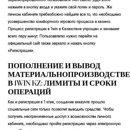
нажмите в кнопку входа и укажите свой логин и пароль. Же
личном кабинете пребезбожно найдете все то, что необходимо
усовершенство комфортного игрового процесса в казино.
Процесс регистрации в 1win в Казахстане упрощен и занимает
всего пару минут. Пользователю нужно перейти на
официальный сайт также зеркало и нажать кнопку
«Регистрация».
ПОПОЛНЕНИЕ И ВЫВОД
МАТЕРИАЛЬНОПРОИЗВОДСТВ
В 1WIN KZ: ЛИМИТЫ И СРОКИ
ОПЕРАЦИЙ
Как и регистрация в 1 клик, создание аккаунта прошло
социальные сети только позволит выводить средства. Чтобы
получить неограниченные доступ к возможностям личного
кабинета, необходимо пройти регистрацию через электронную