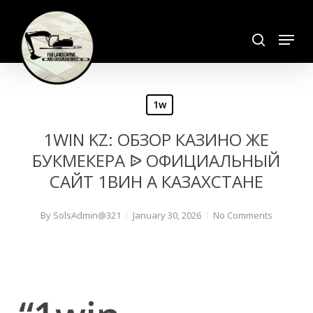
Skip
search
to
Menu
Close
main
Menu
content
1w
1WIN KZ: ОБЗОР КАЗИНО ЖЕ
БУКМЕКЕРА ᐉ ОФИЦИАЛЬНЫЙ
САЙТ 1ВИН А КАЗАХСТАНЕ
By
SolsAdmin@321
January 30, 2026
No Comments