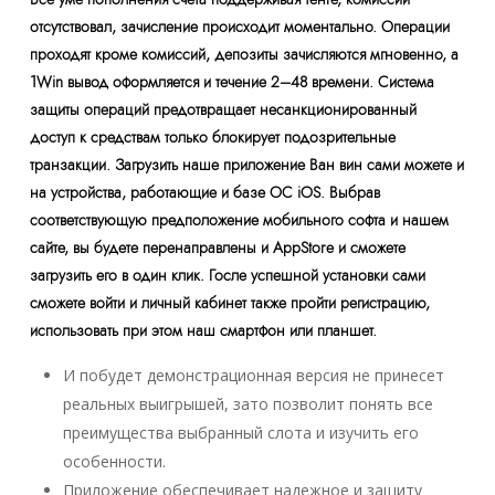
отсутствовал, зачисление происходит моментально. Операции
проходят кроме комиссий, депозиты зачисляются мгновенно, а
1Win вывод оформляется и течение 2–48 времени. Система
защиты операций предотвращает несанкционированный
доступ к средствам только блокирует подозрительные
транзакции. Загрузить наше приложение Ван вин сами можете и
на устройства, работающие и базе ОС iOS. Выбрав
соответствующую предположение мобильного софта и нашем
сайте, вы будете перенаправлены и AppStore и сможете
загрузить его в один клик. Госле успешной установки сами
сможете войти и личный кабинет также пройти регистрацию,
использовать при этом наш смартфон или планшет.
И побудет демонстрационная версия не принесет
реальных выигрышей, зато позволит понять все
преимущества выбранный слота и изучить его
особенности.
Приложение обеспечивает надежное и защиту