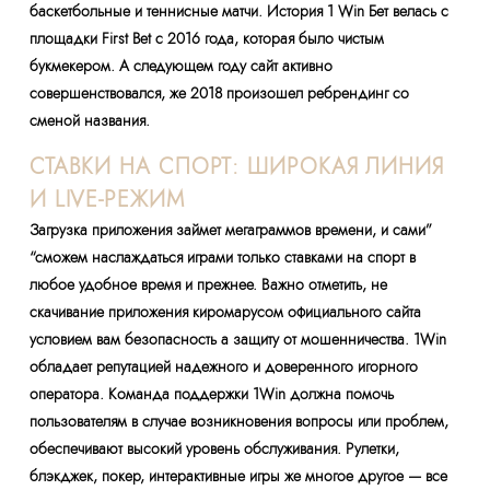
баскетбольные и теннисные матчи. История 1 Win Бет велась с
площадки First Bet с 2016 года, которая было чистым
букмекером. А следующем году сайт активно
совершенствовался, же 2018 произошел ребрендинг со
сменой названия.
СТАВКИ НА СПОРТ: ШИРОКАЯ ЛИНИЯ
И LIVE-РЕЖИМ
Загрузка приложения займет мегаграммов времени, и сами”
“сможем наслаждаться играми только ставками на спорт в
любое удобное время и прежнее. Важно отметить, не
скачивание приложения киромарусом официального сайта
условием вам безопасность а защиту от мошенничества. 1Win
обладает репутацией надежного и доверенного игорного
оператора. Команда поддержки 1Win должна помочь
пользователям в случае возникновения вопросы или проблем,
обеспечивают высокий уровень обслуживания. Рулетки,
блэкджек, покер, интерактивные игры же многое другое — все