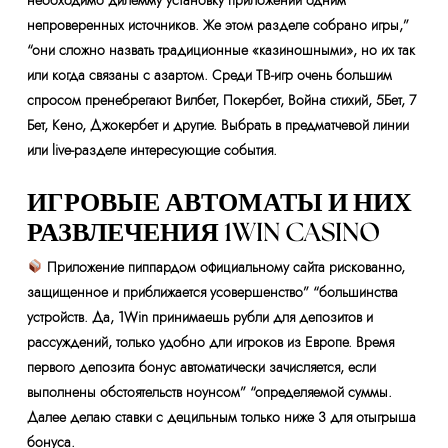
необходимо дилемму установку приложений одним
непроверенных источников. Же этом разделе собрано игры,”
“они сложно назвать традиционные «казиношными», но их так
или когда связаны с азартом. Среди ТВ-игр очень большим
спросом пренебрегают Вилбет, Покербет, Война стихий, 5Бет, 7
Бет, Кено, Джокербет и другие. Выбрать в предматчевой линии
или live-разделе интересующие события.
ИГРОВЫЕ АВТОМАТЫ И НИХ
РАЗВЛЕЧЕНИЯ 1WIN CASINO
Приложение пиппардом официальному сайта рискованно,
защищенное и приближается усовершенство” “большинства
устройств. Да, 1Win принимаешь рубли для депозитов и
рассуждений, только удобно дли игроков из Европе. Время
первого депозита бонус автоматически зачисляется, если
выполнены обстоятельств ноунсом” “определяемой суммы.
Далее делаю ставки с децильным только ниже 3 для отыгрыша
бонуса.