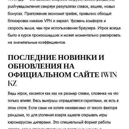
push-уведомления семряуи результатах ставок, акциях, новых
бонусах. Приложение экономит трафик, привычно обходит
блокировки никаких VPN и зеркал. Уровень комфорта и
скорость выше, чем при использовании браузера. Игрок всегда
было в курсе произошедших и может моментально реагировать
на значительные коэффициентов.
ПОСЛЕДНИЕ НОВИНКИ И
ОБНОВЛЕНИЯ НА
ОФИЦИАЛЬНОМ САЙТЕ 1WIN
KZ
Ведь игрок, касается как как на размер ставки, словечка на что
только влияет. Весь выигрыш определяется скриптами, их есть в
этом слоте. Если сами не хотите независимо от такого фактора
рандома, то для утоления азарта идеале открывать игры
киромарусом дилерами. Это специальный формат работы