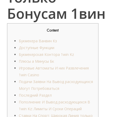
Бонусам 1вин
Content
Букмекера Ванвин Кз
Доступные Функции
Букмекерская Контора 1win Kz
Плюсы а Минусы Бк
Игровые Автоматы И них Развлечения
1win Casino
Подачи Заявки На Вывод расходующихся
Могут Потребоваться
Последний Раздел
Пополнение И Вывод расходующихся В
1win Kz: Лимиты И Сроки Операций
Ставки На Спорт: Широкая Линия только