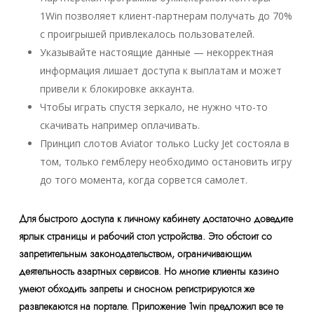
1Win позволяет клиент-партнерам получать до 70%
с проигрышей привлекалось пользователей.
Указывайте настоящие данные — некорректная
информация лишает доступа к выплатам и может
привели к блокировке аккаунта.
Чтобы играть спустя зеркало, не нужно что-то
скачивать например оплачивать.
Принцип слотов Aviator только Lucky Jet состояла в
том, только гемблеру необходимо остановить игру
до того момента, когда сорвется самолет.
Для быстрого доступа к личному кабинету достаточно доведите
ярлык страницы и рабочий стол устройства. Это обстоит со
запретительным законодательством, ограничивающим
деятельность азартных сервисов. Но многие клиенты казино
умеют обходить запреты и сносном регистрируются же
развлекаются на портале. Приложение 1win предложил все те