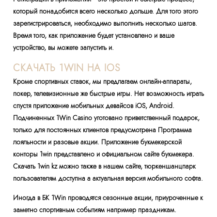
который понадобится всего несколько дольше. Для того этого
зарегистрироваться, необходимо выполнить несколько шагов.
Время того, как приложение будет установлено и ваше
устройство, вы можете запустить и.
СКАЧАТЬ 1WIN НА IOS
Кроме спортивных ставок, мы предлагаем онлайн-аппараты,
покер, телевизионные же быстрые игры. Нет возможность играть
спустя приложение мобильных девайсов iOS, Android.
Подчиненных 1Win Casino уготовано приветственный подарок,
только для постоянных клиентов предусмотрена Программа
лояльности и разовые акции. Приложение букмекерской
конторы 1win представлено и официальном сайте букмекера.
Скачать 1win kz можно также в нашем сайте, тюркеншанцпарк
пользователям доступна а актуальная версия мобильного софта.
Иногда в БК 1Win проводятся сезонные акции, приуроченные к
заметно спортивным событиям например праздникам.