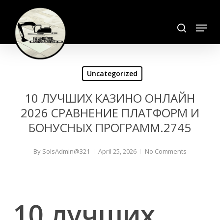
Skip
search
to
Menu
Close
main
Menu
content
Uncategorized
10 ЛУЧШИХ КАЗИНО ОНЛАЙН
2026 СРАВНЕНИЕ ПЛАТФОРМ И
БОНУСНЫХ ПРОГРАММ.2745
By
SolsAdmin@321
April 25, 2026
No Comments
10 лучших