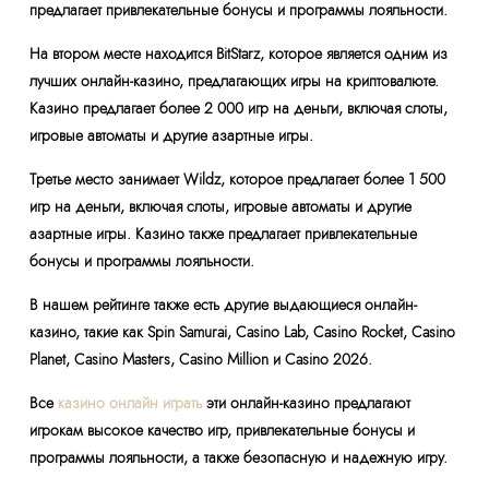
предлагает привлекательные бонусы и программы лояльности.
На втором месте находится BitStarz, которое является одним из
лучших онлайн-казино, предлагающих игры на криптовалюте.
Казино предлагает более 2 000 игр на деньги, включая слоты,
игровые автоматы и другие азартные игры.
Третье место занимает Wildz, которое предлагает более 1 500
игр на деньги, включая слоты, игровые автоматы и другие
азартные игры. Казино также предлагает привлекательные
бонусы и программы лояльности.
В нашем рейтинге также есть другие выдающиеся онлайн-
казино, такие как Spin Samurai, Casino Lab, Casino Rocket, Casino
Planet, Casino Masters, Casino Million и Casino 2026.
Все
казино онлайн играть
эти онлайн-казино предлагают
игрокам высокое качество игр, привлекательные бонусы и
программы лояльности, а также безопасную и надежную игру.