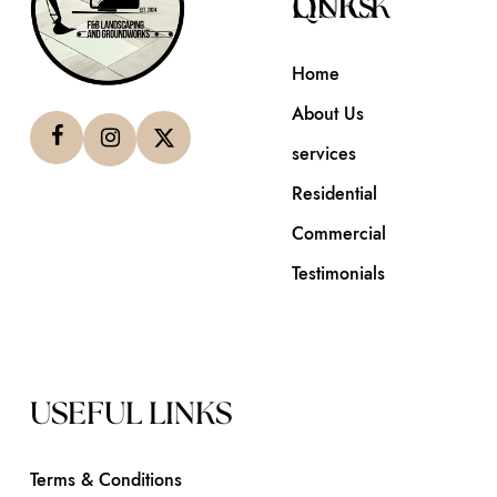
QUICK LINKS
Home
About Us
services
Residential
Commercial
Testimonials
USEFUL LINKS
Terms & Conditions