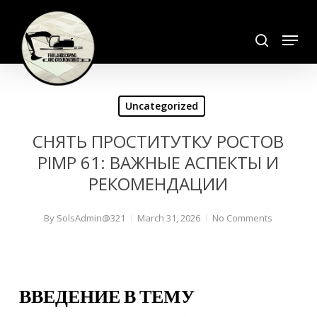
Skip
search
to
Menu
Close
main
Menu
content
Uncategorized
СНЯТЬ ПРОСТИТУТКУ РОСТОВ
PIMP 61: ВАЖНЫЕ АСПЕКТЫ И
РЕКОМЕНДАЦИИ
By
SolsAdmin@321
March 31, 2026
No Comments
ВВЕДЕНИЕ В ТЕМУ