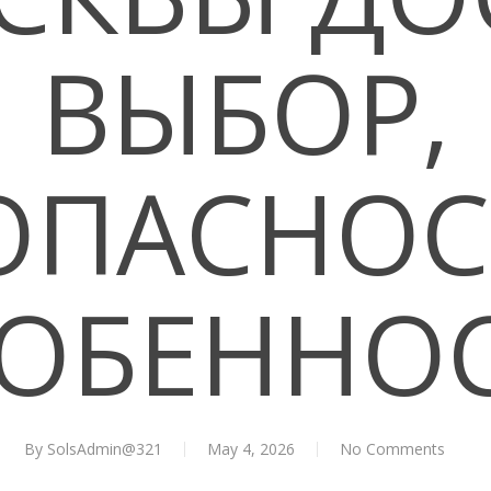
ВЫБОР,
ОПАСНОС
ОБЕННО
By
SolsAdmin@321
May 4, 2026
No Comments