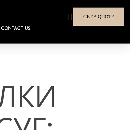
search
GET A QUOTE
CONTACT US
ЛКИ
УГ: