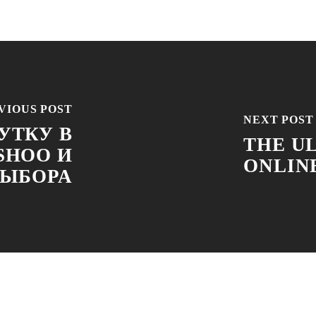
VIOUS POST
NEXT POST
УТКУ В
THE U
SHOO И
ONLINE
ВЫБОРА