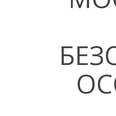
БЕЗ
ОС
Hit enter to search or ESC to close