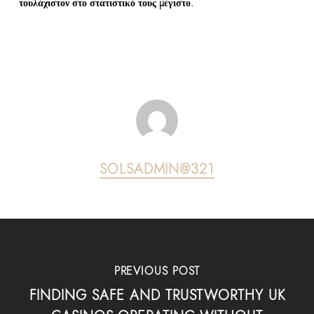
τουλάχιστον στο στατιστικό τους μέγιστο.
SOLSADMIN@321
PREVIOUS POST
FINDING SAFE AND TRUSTWORTHY UK