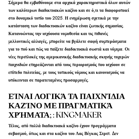
Σήμερα θα εμβαθύνουμε στα αρχικά χαρακτηριστικά όλων αυτών
των καλύτερων διαδικτυακών καζίνο και σε ό,τι τα διαφοροποιεί
στο δυναμικό τοπίο του 2025. Η ενημέρωση σχετικά με την
κατάσταση των διαδικτυακών καζίνο είναι ζωτικής σημασίας.
Κατανοώντας την ισχύουσα νομοθεσία και τις πιθανές
μελλοντικές αλλαγές, μπορείτε να βγάλετε σαφή συμπεράσματα
για το πού και πώς να παίξετε διαδικτυακά σωστά και νόμιμα. Οι
νέες περιπλοκές της αμερικανικής διαδικτυακής σκηνής τυχερών
παιχνιδιών επηρεάζονται από τους περιορισμούς που ισχύουν σε
επίπεδο πολιτείας, με τους τοπικούς νόμους και κανονισμούς να
υπόκεινται σε παρατεταμένες προσαρμογές.
ΕΊΝΑΙ ΛΟΓΙΚΆ ΤΑ ΠΑΙΧΝΊΔΙΑ
ΚΑΖΊΝΟ ΜΕ ΠΡΑΓΜΑΤΙΚΆ
ΧΡΉΜΑΤΑ; : KINGMAKER
Τέλος, από πολλά διαδικτυακά καζίνο έχουν προγράμματα
σεβασμού, όπως και στα καζίνο του Λας Βέγκας Στριπ. Δεν