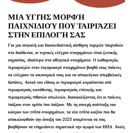
ΜΙΑ ΥΓΙΉΣ ΜΟΡΦΉ
ΠΑΙΧΝΙΔΙΟΎ ΠΟΥ ΤΑΙΡΙΆΖΕΙ
ΣΤΗΝ ΕΠΙΛΟΓΉ ΣΑΣ
Για μια ασφαλή και διασκεδαστική αίσθηση τυχερών παιχνιδιών
στο διαδίκτυο, οι τεχνικές ελέγχου στοιχημάτων είναι ζωτικής
σημασίας, ιδιαίτερα στα αθλητικά στοιχήματα. Ο καθορισμός
περιορισμών στον λογαριασμό στοιχημάτων βοηθά τους παίκτες
να ελέγχουν τα οικονομικά τους και να αποφεύγουν υπερβολικές
δαπάνες. Αυτού του είδους οι περιορισμοί κυμαίνονται από
περιορισμούς κατάθεσης, περιορισμούς επιλογής και
περιορισμούς πιθανών απωλειών, διασφαλίζοντας ότι οι παίκτες
παίζουν στον τρόπο που παίζουν. Με τη συνεχή ανάπτυξη του
κόσμου των online στοιχημάτων, τα νέα online καζίνο που θα
αποκαλυφθούν την άνοιξη του 2025 αναμένεται να σας
βοηθήσουν να επηρεάσετε σημαντικά την αγορά των ΗΠΑ. Αυτές