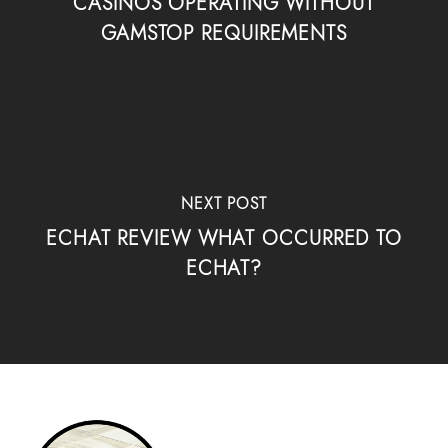
CASINOS OPERATING WITHOUT
GAMSTOP REQUIREMENTS
NEXT POST
ECHAT REVIEW WHAT OCCURRED TO
ECHAT?