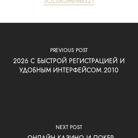
SOLSADMIN@321
PREVIOUS POST
2026 С БЫСТРОЙ РЕГИСТРАЦИЕЙ И
УДОБНЫМ ИНТЕРФЕЙСОМ.2010
NEXT POST