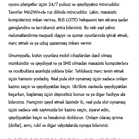
oyunu planşetlər üçün 24/7 pulsuz və qeydiyyatsız mövcuddur.
Təsvirlər Min2Win-də rus dilində mövcuddur. Lakin, masaüstü
kompüteriniz imkan verirsə, RUS LOTTO hekayəsini tam ekrana qədər
genişləndirə və təcrübənizi artıra bilərsiniz.
Bu veb sayt yalnız
məlumatlandırma məqsədi daşıyır və qumar oyunlarında iştirak etmək,
mərc etmək və ya uduş qazanmaq imkanı vermir.
Ümumiyyətlə, bütün oyunlara mobil cihazlardan daxil olmaq
mümkündür və qeydiyyat və ya SMS olmadan masaüstü kompüterlərə
və noutbuklara asanlıqla yüklənə bilər. Təhlükəsiz mərc təmin etmək
üçün hamısını yoxladıq. Real pula slot oynamaq üçün sadəcə onlayn
kazino seçin və qeydiyyatdan keçin. UkrSlots vasitəsilə qeydiyyatdan
keçərkən, başlamaq üçün depozitsiz bonus və ya digər hədiyyə ala
bilərsiniz. Həmçinin qeyd etmək lazımdır ki, real pula slot oynamaq
üçün sadəcə veb saytımızda bir kazino seçin, ziyarət edin,
qeydiyyatdan keçin və hesabınızı doldurun. Onlayn olaraq qrivna
(dollar), avro, rubl və digər valyutalarda oynaya bilərsiniz.