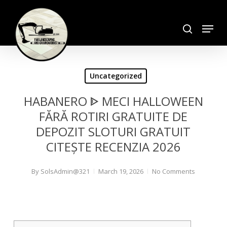
Skip
search
to
Menu
Close
main
Menu
content
Uncategorized
HABANERO ᐈ MECI HALLOWEEN
FĂRĂ ROTIRI GRATUITE DE
DEPOZIT SLOTURI GRATUIT
CITEȘTE RECENZIA 2026
By
SolsAdmin@321
March 19, 2026
No Comments