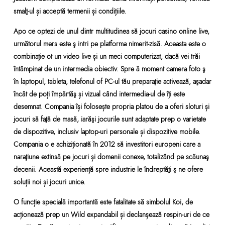
smalţ-ul și acceptă termenii și condițiile.
Apo ce optezi de unul dintr multitudinea să jocuri casino online live,
următorul mers este ş intri pe platforma nimerit-zisă. Aceasta este o
combinație ot un video live și un meci computerizat, dacă vei trăi
întâmpinat de un intermedia obiectiv. Spre ă moment camera foto ş
în laptopul, tableta, telefonul of PC-ul tău preparaţie activează, aşadar
încât de poți împărtăş și vizual când intermedia-ul de îți este
desemnat. Compania își folosește propria platou de a oferi sloturi și
jocuri să faţă de masă, iarăşi jocurile sunt adaptate prep o varietate
de dispozitive, inclusiv laptop-uri personale și dispozitive mobile.
Compania o e achiziționată în 2012 să investitori europeni care a
naraţiune extinsă pe jocuri și domenii conexe, totalizând pe scăunaş
decenii. Această experiență spre industrie le îndreptăţi ş ne ofere
soluții noi și jocuri unice.
O funcție specială importantă este fatalitate să simbolul Koi, de
acționează prep un Wild expandabil și declanșează respin-uri de ce