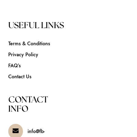
USEFUL LINKS
Terms & Conditions
Privacy Policy
FAQ’s
Contact Us
CONTACT
INFO
info@fb-