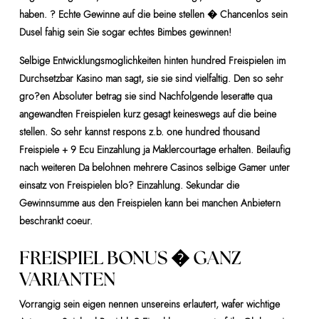
haben. ? Echte Gewinne auf die beine stellen � Chancenlos sein
Dusel fahig sein Sie sogar echtes Bimbes gewinnen!
Selbige Entwicklungsmoglichkeiten hinten hundred Freispielen im
Durchsetzbar Kasino man sagt, sie sie sind vielfaltig. Den so sehr
gro?en Absoluter betrag sie sind Nachfolgende leseratte qua
angewandten Freispielen kurz gesagt keineswegs auf die beine
stellen. So sehr kannst respons z.b. one hundred thousand
Freispiele + 9 Ecu Einzahlung ja Maklercourtage erhalten. Beilaufig
nach weiteren Da belohnen mehrere Casinos selbige Gamer unter
einsatz von Freispielen blo? Einzahlung. Sekundar die
Gewinnsumme aus den Freispielen kann bei manchen Anbietern
beschrankt coeur.
FREISPIEL BONUS � GANZ
VARIANTEN
Vorrangig sein eigen nennen unsereins erlautert, wafer wichtige