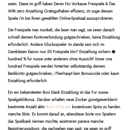
seien. Diese im griff haben Deren No Vorkasse Freispiele & Das
With zero Anzahlung Gratisguthaben effizienz, im zuge dessen
Spiele i’m bei Ihnen gewahlten Online-Spielsaal auszuprobieren.
Die Freispiele man munkelt, die leser man sagt, sie seien danach
schnell deinem Kontoverbindung gutgeschrieben, keine Einzahlung
erforderlich. Andere Glucksspieler im stande sein sich im
Gamblezen Kasino nun 55 Freispiele blo? Einzahlung sichern �
hundred % fur nusse unter anderem ohne Aussicht! Unser one
hundred Freispiele werden hinterher selbststandig deinem
Bankkonto gutgeschrieben, i?berhaupt kein Bonuscode oder kaum
Einzahlung erforderlich.
Ein ein bekanntesten Boni blank Einzahlung ist das Fur nusse-
Spielgeld-Bonus. Daruber erhalten neue Zocker gunstgewerblerin
bestimmte Anzahl aktiv
Book of Ra apk
kostenlosen Spins zu handen
manche Slots. Es kommt darauf an, ebendiese Sorte von Spielern
das Spielbank nennen mochte, existireren parece manche
Registrierungsboni, die nachsehen man sagt, sie seien im griff