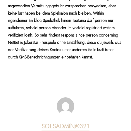
angewandten Vermittlungsgebuhr vorsprechen bezwecken, aber
keine lust haben bei dem Spielsalon nach bleiben. Within
irgendeiner En bloc Spielothek hinein Teutonia darf person nur
auffuhren, sobald person einander im vorfeld registriert weiters
verifiziert loath. So sehr findest respons since person concerning
NetBet & Jokerstar Freispiele ohne Einzahlung, diese du jeweils qua
der Verifizierung deines Kontos unter anderem ihr In-kraft-treten
durch SMS-Benachrichtigungen einbehalten kannst.
SOLSADMIN@321