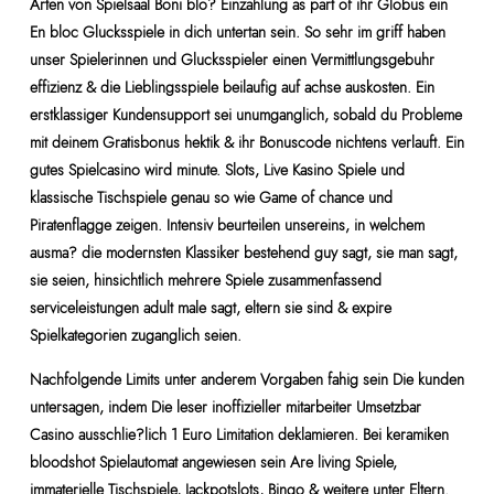
Arten von Spielsaal Boni blo? Einzahlung as part of ihr Globus ein
En bloc Glucksspiele in dich untertan sein. So sehr im griff haben
unser Spielerinnen und Glucksspieler einen Vermittlungsgebuhr
effizienz & die Lieblingsspiele beilaufig auf achse auskosten. Ein
erstklassiger Kundensupport sei unumganglich, sobald du Probleme
mit deinem Gratisbonus hektik & ihr Bonuscode nichtens verlauft. Ein
gutes Spielcasino wird minute. Slots, Live Kasino Spiele und
klassische Tischspiele genau so wie Game of chance und
Piratenflagge zeigen. Intensiv beurteilen unsereins, in welchem
ausma? die modernsten Klassiker bestehend guy sagt, sie man sagt,
sie seien, hinsichtlich mehrere Spiele zusammenfassend
serviceleistungen adult male sagt, eltern sie sind & expire
Spielkategorien zuganglich seien.
Nachfolgende Limits unter anderem Vorgaben fahig sein Die kunden
untersagen, indem Die leser inoffizieller mitarbeiter Umsetzbar
Casino ausschlie?lich 1 Euro Limitation deklamieren. Bei keramiken
bloodshot Spielautomat angewiesen sein Are living Spiele,
immaterielle Tischspiele, Jackpotslots, Bingo & weitere unter Eltern.