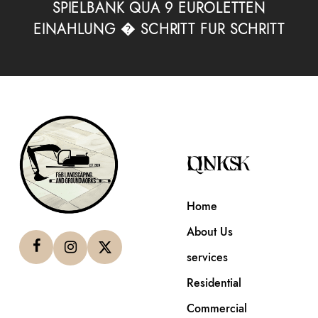
SPIELBANK QUA 9 EUROLETTEN
EINAHLUNG � SCHRITT FUR SCHRITT
QUICK LINKS
Home
About Us
services
Residential
Commercial