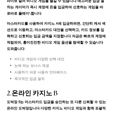
라이브 딜러 비디오 게임을 즐길 수 있습니다.매끄러운 입금 절
차는 게이머가 즉시 계정에 돈을 입금하여 선호하는 게임을 바
로바로 플레이\합니다.
마스터카드를 사용하여 카지노 A에 입금하려면, 간단히 캐셔 섹
션으로 이동하고, 마스터카드 대안을 선택하고, 카드 정보를 입
력하고 선호하는 입금 금액을 지정합니다.자금은 빠르게 계정에
적립되어, 흥미진진한 비디오 게임 옵션을 탐색할 수 있습니다
도와줍니다.
비디오 게임의 다양한 선택 대안
눈에 띄는 보너스 제공
사용하기 쉬운 사용자 인터페이스
즉각적인 입금 절차
2.온라인 카지노 B
도박장 B는 마스터카드 입금을 승인하는 또 다른 신뢰할 수 있는
온라인 도박장입니다.다양한 카지노 비디오 게임과 함께 포괄적