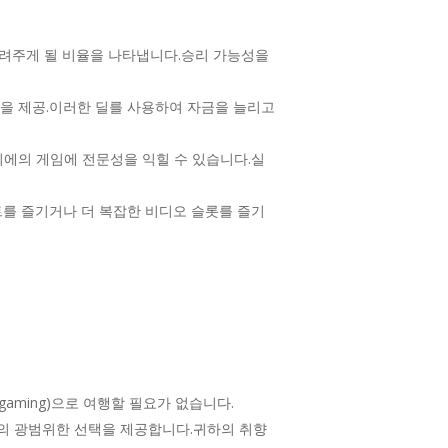
돌려주게 될 비율을 나타냅니다.승리 가능성을
을 제공.이러한 딜를 사용하여 자금을 늘리고
디에의 게임에 전문성을 익힐 수 있습니다.실
를 즐기거나 더 복잡한 비디오 슬롯를 즐기
gaming)으로 여행할 필요가 없습니다.
의 광범위한 선택을 제공합니다.귀하의 취향