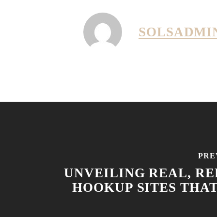
SOLSADMI
PRE
UNVEILING REAL, RE
HOOKUP SITES THA