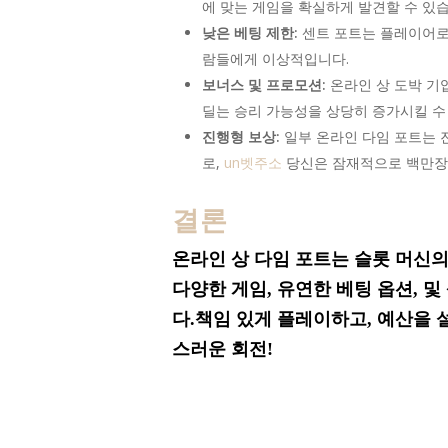
에 맞는 게임을 확실하게 발견할 수 있습
낮은 베팅 제한:
센트 포트는 플레이어로 
람들에게 이상적입니다.
보너스 및 프로모션:
온라인 상 도박 기
딜는 승리 가능성을 상당히 증가시킬 수
진행형 보상:
일부 온라인 다임 포트는 
로,
un벳주소
당신은 잠재적으로 백만장자
결론
온라인 상 다임 포트는 슬롯 머신
다양한 게임, 유연한 베팅 옵션, 
다.책임 있게 플레이하고, 예산을
스러운 회전!