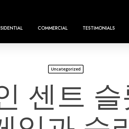
SIDENTIAL
COMMERCIAL
TESTIMONIALS
Uncategorized
 센트 슬
게임과 승