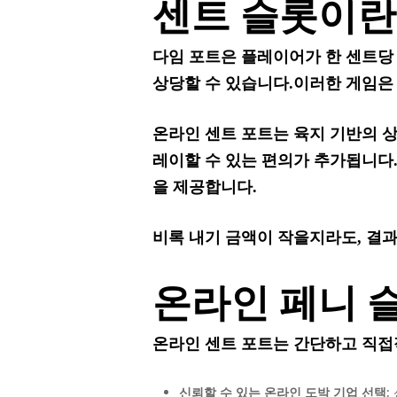
센트 슬롯이란
다임 포트은 플레이어가 한 센트당
상당할 수 있습니다.이러한 게임은
온라인 센트 포트는 육지 기반의 상
레이할 수 있는 편의가 추가됩니다.
을 제공합니다.
비록 내기 금액이 작을지라도, 결과
온라인 페니 
온라인 센트 포트는 간단하고 직접
신뢰할 수 있는 온라인 도박 기업 선택: