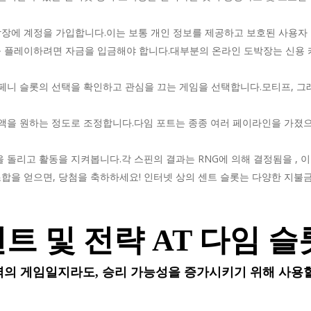
장에 계정을 가입합니다.이는 보통 개인 정보를 제공하고 보호된 사용자
 플레이하려면 자금을 입금해야 합니다.대부분의 온라인 도박장는 신용 카드
페니 슬롯의 선택을 확인하고 관심을 끄는 게임을 선택합니다.모티프, 그
금액을 원하는 정도로 조정합니다.다임 포트는 종종 여러 페이라인을 가졌으
 돌리고 활동을 지켜봅니다.각 스핀의 결과는 RNG에 의해 결정됨을 , 
합을 얻으면, 당첨을 축하하세요! 인터넷 상의 센트 슬롯는 다양한 지불금
트 및 전략 AT 다임 슬
역의 게임일지라도, 승리 가능성을 증가시키기 위해 사용할