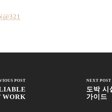
N@321
VIOUS POST
NEXT POST
LIABLE
도박 시
T WORK
가이드