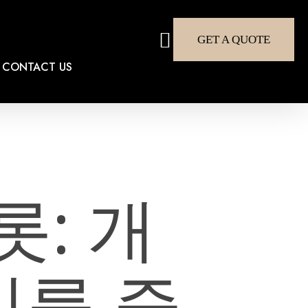
search
GET A QUOTE
CONTACT US
롯: 개
리를 즐