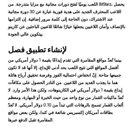
اللعب يوميًا لفتح دورات مجانية مع مزايا متدرجة. من BitStarz، يحصل
اللاعب المحترف الجديد على هدية فورية عبارة عن 30 دورة مجانية
عند الاشتراك، دون الحاجة إلى كلمة مرور إضافية. إن التزامها
بالإنصاف وأمان اللاعبين يجعلها خيارًا شائعًا للاعبين الباحثين عن كازينو
بيتكوين عالي الجودة.
لإنشاء تطبيق فصل
بينما تُعدّ مواقع المقامرة التي تقدم إيداعًا بقيمة 1 دولار أمريكي من
أفضل المواقع التي تتيح اللعب بحد أدنى للإيداع، إلا أنها قد لا تكون
جميعها متاحة. إنّ انخفاض احتمالية الفوز وفرصة تحقيق أرباح هائلة
هما ما يجذب العديد من اللاعبين. من النادر الحصول على مكافآت
إيداع بقيمة 1 دولار أمريكي في الكازينوهات، ولكن هذا الأمر وارد. لا
تُعدّ ماكينات القمار من نوع واحد من حيث الخبرة أو المهارة، ومعظم
ألعاب القمار تسمح بالرهانات التي تبدأ من 0.10 دولار أمريكي. لا تُعدّ
بطاقات أمريكان إكسبريس شائعة في كندا، ولكن بعض مواقع
المقامرة تقبل الدفع عبرها.