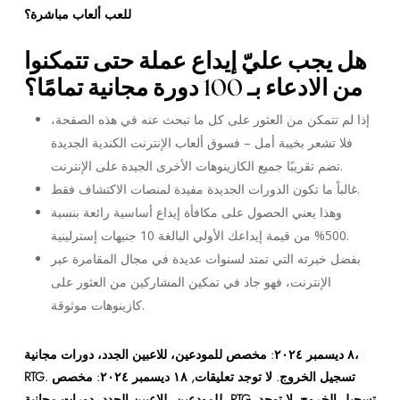
للعب ألعاب مباشرة؟
هل يجب عليّ إيداع عملة حتى تتمكنوا
من الادعاء بـ 100 دورة مجانية تمامًا؟
إذا لم تتمكن من العثور على كل ما تبحث عنه في هذه الصفحة،
فلا تشعر بخيبة أمل – فسوق ألعاب الإنترنت الكندية الجديدة
تضم تقريبًا جميع الكازينوهات الأخرى الجيدة على الإنترنت.
غالباً ما تكون الدورات الجديدة مفيدة لمنصات الاكتشاف فقط.
وهذا يعني الحصول على مكافأة إيداع أساسية رائعة بنسبة
500% من قيمة إيداعك الأولي البالغة 10 جنيهات إسترلينية.
بفضل خبرته التي تمتد لسنوات عديدة في مجال المقامرة عبر
الإنترنت، فهو جاد في تمكين المشاركين من العثور على
كازينوهات موثوقة.
٨ ديسمبر ٢٠٢٤: مخصص للمودعين، للاعبين الجدد، دورات مجانية،
RTG. تسجيل الخروج. لا توجد تعليقات, ١٨ ديسمبر ٢٠٢٤: مخصص
للمودعين، للاعبين الجدد، دورات مجانية، RTG. تسجيل الخروج. لا توجد