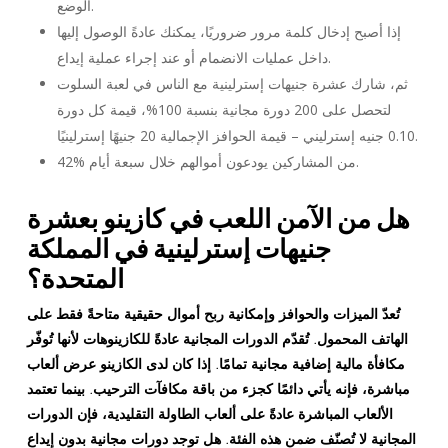
الوضع.
إذا أصبح إدخال كلمة مرور ضروريًا، يمكنك عادةً الوصول إليها
داخل عمليات الانضمام أو عند إجراء عملية إيداع.
ثم، شارك عشرة جنيهات إسترلينية مع الناس في لعبة السلوت
لتحصل على 200 دورة مجانية بنسبة 100%، قيمة كل دورة
0.10 جنيه إسترليني – قيمة الحوافز الإجمالية 20 جنيهًا إسترلينيًا.
42% من المشاركين يودعون أموالهم خلال سبعة أيام.
هل من الآمن اللعب في كازينو بعشرة
جنيهات إسترلينية في المملكة
المتحدة؟
تُعدّ الميزات والحوافز وإمكانية ربح أموال حقيقية متاحةً فقط على
الهاتف المحمول. تُقدّم الدورات المجانية عادةً للكازينوهات لأنها تُوفّر
مكافأة مالية إضافية مجانية تمامًا. إذا كان لدى الكازينو عرض ألعاب
مباشرة، فإنه يأتي دائمًا كجزء من باقة مكافآت الترحيب. بينما تعتمد
الألعاب المباشرة عادةً على ألعاب الطاولة التقليدية، فإن الدورات
المجانية لا تُصنّف ضمن هذه الفئة. هل توجد دورات مجانية بدون إيداع