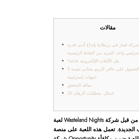
مقالات
كة قمار في بريطانيا بإيداع أدنى قدره
هل الألعاب الإلكترونية عادلة؟
طرق الحصول على حافز كازينو مجاني بقيمة 5
جنيهات إسترلينية
منافذ المحقق
مثال: متطلبات الرهان 20x
لعبة Wasteland Nights هي لعبة كازينو معترف بها من قبل شركة Opportunity، تقدم مكافأة NDB بقيمة 10 دولارات عند بدء اللعب. يجب
طلبات اللعب الجديدة. تعمل هذه اللعبة على منصة NuWorks، التي تستخدمها
عبة ضمن مكافأة NDB