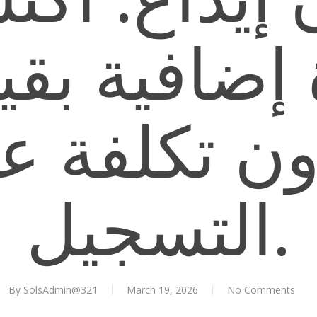
ون تكلفة عن
التسجيل.
By
SolsAdmin@321
March 19, 2026
No Comments