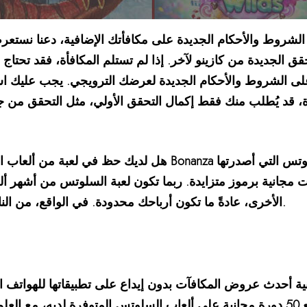
 الشروط والأحكام الجديدة على مكافأتك الإضافية، دعنا نستعر
قق الجديدة من كازينو لآخر. إذا لم تستلم المكافأة، فقد تحتاج 
ع على الشروط والأحكام الجديدة لعرضك الترويجي. يجب عليك اس
أة، قد يُطلب منك فقط إكمال التحقق الأولي، مثل التحقق من 
هل لديك حظ في لعبة من ألعاب السلوتس أو لعبة بوكر أفضل؟ 
الأخرى، عادةً ما تكون أرباحك محدودة. في الواقع، من النادر جدًا العثور على مكافأة لعب مجانية.
ونية أحدث عروض المكافآت بدون إيداع على تطبيقاتها للهواتف ا
المتحدة فرصة اللعب. يُقدم الموقع 50 دورة مجانية على ألعاب السلوتس المتوفرة لدي