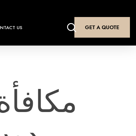
search
GET A QUOTE
NTACT US
بدون