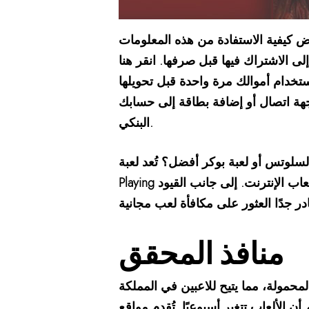
ض كيفية الاستفادة من هذه المعلومات
إلى الاشتراك فيها قبل صرفها. انقر هنا
تخدام أموالك مرة واحدة قبل تحويلها
جهة اتصال أو إضافة بطاقة إلى حسابك
البنكي.
تُعد لعبة Bonanza من أفضل ألعاب السلوتس التي أصدرتها Big Time
Playing على الإطلاق. تقدم اللعبة دورات مجانية برموز متزايدة. ربما تكون لعبة السلوتس من أشهر ألعاب الإنترنت. إلى جانب القيود
منافذ المحقق
لمحمولة، مما يتيح للاعبين في المملكة
ه، مع العلم أن الألعاب تتغير أسبوعيًا. تُقدم مواقع