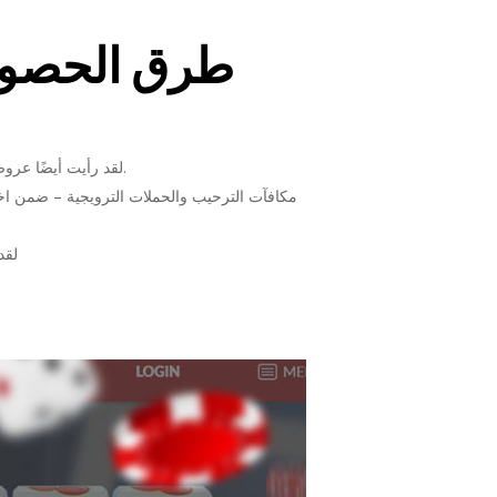
لقد رأيت أيضًا عروضًا تتضمن مكافأة لعب بقيمة 100 ضعف لموانئك ذات التقلبات المنخفضة – حيث ينتقل رأس المال إلى جولة الحوافز الأولى.
مكافآت الترحيب والحملات الترويجية – ضمن اخت
لقد