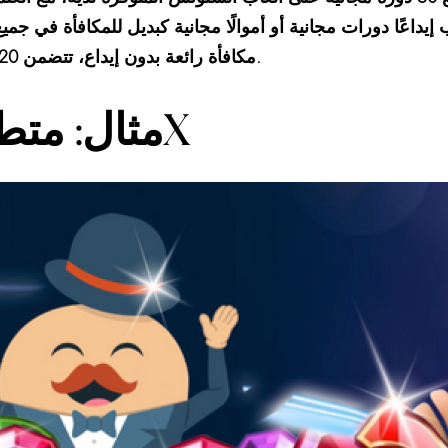
ب إيداعًا دورات مجانية أو أموالًا مجانية كبديل للمكافأة في جمي
Mr Green مكافأة رائعة بدون إيداع، تتضمن 20 دورة مجانية، للعملاء الجدد.
مثال: متطلبات الرهان 20X