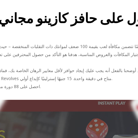
يار المكافآت والعروض المناسبة، هدفنا هو التأكد من حصول المحترفين على تع
 أوضحنا بالفعل أنه يجب عليك إيجاد حوافز لأقل معايير الرهان الخاصة بك، فماذا 
مرحباً، جرب دليل 70 من Dead Incentive Revolves متاح في دقيقة واحدة. 15 جنيهًا إسترلينيًا كإيداع أولي.
احصل على 88 دورة مجانية تمامًا من كازينو 888 المحلي للتسجيل.