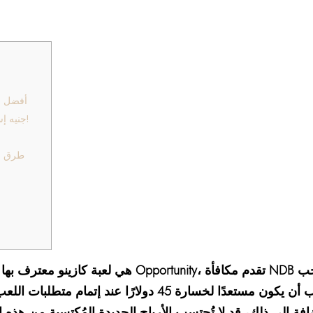
أفضل شر
جنيه إسترليني واحد: المزيد من النقاط الرئيسية!
على اللاعب أن يكون مستعدًا لخسارة 45 دولارًا عند إتمام مت
افة إلى ذلك، قد لا تُحتسب الأرباح الجديدة المُكتسبة من هذه الل