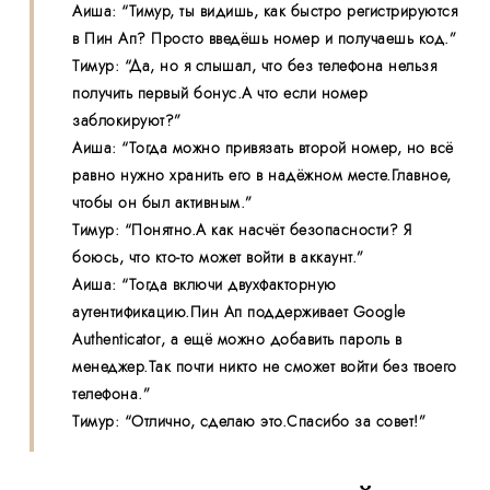
Аиша: “Тимур, ты видишь, как быстро регистрируются
в Пин Ап? Просто введёшь номер и получаешь код.”
Тимур: “Да, но я слышал, что без телефона нельзя
получить первый бонус.А что если номер
заблокируют?”
Аиша: “Тогда можно привязать второй номер, но всё
равно нужно хранить его в надёжном месте.Главное,
чтобы он был активным.”
Тимур: “Понятно.А как насчёт безопасности? Я
боюсь, что кто‑то может войти в аккаунт.”
Аиша: “Тогда включи двухфакторную
аутентификацию.Пин Ап поддерживает Google
Authenticator, а ещё можно добавить пароль в
менеджер.Так почти никто не сможет войти без твоего
телефона.”
Тимур: “Отлично, сделаю это.Спасибо за совет!”