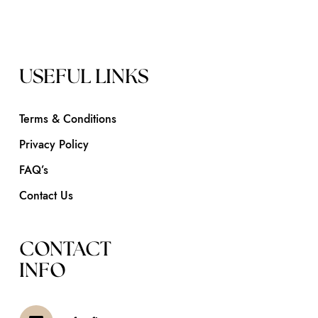
USEFUL LINKS
Terms & Conditions
Privacy Policy
FAQ’s
Contact Us
CONTACT
INFO