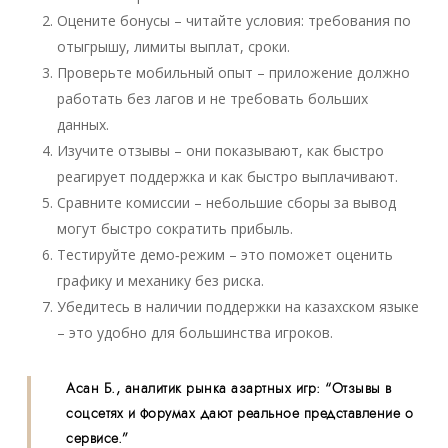
Оцените бонусы – читайте условия: требования по
отыгрышу, лимиты выплат, сроки.
Проверьте мобильный опыт – приложение должно
работать без лагов и не требовать больших
данных.
Изучите отзывы – они показывают, как быстро
реагирует поддержка и как быстро выплачивают.
Сравните комиссии – небольшие сборы за вывод
могут быстро сократить прибыль.
Тестируйте демо‑режим – это поможет оценить
графику и механику без риска.
Убедитесь в наличии поддержки на казахском языке
– это удобно для большинства игроков.
Асан Б., аналитик рынка азартных игр: “Отзывы в
соцсетях и форумах дают реальное представление о
сервисе.”