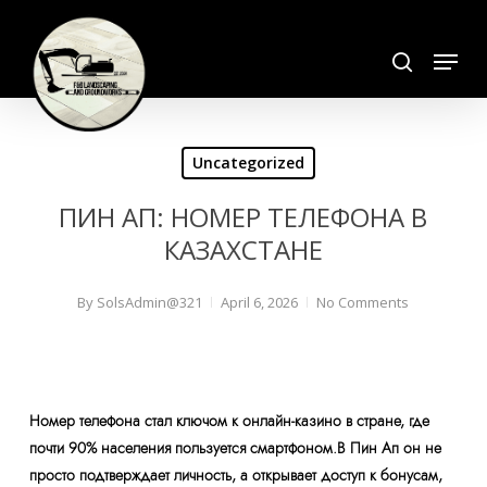
Skip
search
to
Menu
Close
main
Menu
content
Uncategorized
ПИН АП: НОМЕР ТЕЛЕФОНА В
КАЗАХСТАНЕ
By
SolsAdmin@321
April 6, 2026
No Comments
Номер телефона стал ключом к онлайн‑казино в стране, где
почти 90% населения пользуется смартфоном.В Пин Ап он не
просто подтверждает личность, а открывает доступ к бонусам,