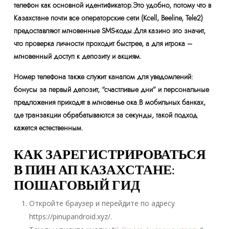
телефон как основной идентификатор.Это удобно, потому что в
Казахстане почти все операторские сети (Kcell, Beeline, Tele2)
предоставляют мгновенные SMS‑коды.Для казино это значит,
что проверка личности проходит быстрее, а для игрока –
мгновенный доступ к депозиту и акциям.
Номер телефона также служит каналом для уведомлений:
бонусы за первый депозит, “счастливые дни” и персональные
предложения приходят в мгновенье ока.В мобильных банках,
где транзакции обрабатываются за секунды, такой подход
кажется естественным.
КАК ЗАРЕГИСТРИРОВАТЬСЯ
В ПИН АП КАЗАХСТАНЕ:
ПОШАГОВЫЙ ГИД
Откройте браузер и перейдите по адресу
https://pinupandroid.xyz/.