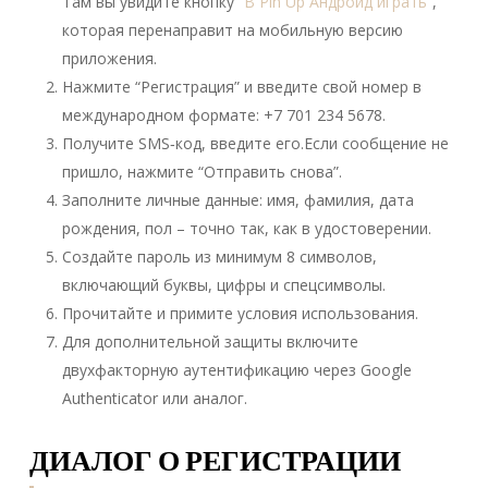
Там вы увидите кнопку “
В Pin Up Андроид играть
“,
которая перенаправит на мобильную версию
приложения.
Нажмите “Регистрация” и введите свой номер в
международном формате: +7 701 234 5678.
Получите SMS‑код, введите его.Если сообщение не
пришло, нажмите “Отправить снова”.
Заполните личные данные: имя, фамилия, дата
рождения, пол – точно так, как в удостоверении.
Создайте пароль из минимум 8 символов,
включающий буквы, цифры и спецсимволы.
Прочитайте и примите условия использования.
Для дополнительной защиты включите
двухфакторную аутентификацию через Google
Authenticator или аналог.
ДИАЛОГ О РЕГИСТРАЦИИ