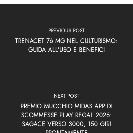
PREVIOUS POST
TRENACET 76 MG NEL CULTURISMO:
GUIDA ALL'USO E BENEFICI
NEXT POST
PREMIO MUCCHIO MIDAS APP DI
SCOMMESSE PLAY REGAL 2026:
SAGACE VERSO 3000, 150 GIRI