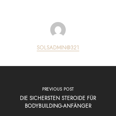
SOLSADMIN@321
PREVIOUS POST
DIE SICHERSTEN STEROIDE FÜR
BODYBUILDING-ANFÄNGER