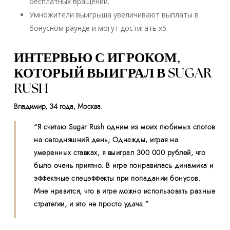
бесплатных вращений.
Умножители выигрыша увеличивают выплаты в
бонусном раунде и могут достигать x5.
ИНТЕРВЬЮ С ИГРОКОМ,
КОТОРЫЙ ВЫИГРАЛ В SUGAR
RUSH
Владимир, 34 года, Москва:
“Я считаю Sugar Rush одним из моих любимых слотов
на сегодняшний день; Однажды, играя на
умеренных ставках, я выиграл 300 000 рублей, что
было очень приятно. В игре понравилась динамика и
эффектные спецэффекты при попадании бонусов.
Мне нравится, что в игре можно использовать разные
стратегии, и это не просто удача.”