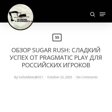
Skip
search
to
Menu
Close
main
Menu
content
55
ОБЗОР SUGAR RUSH: СЛАДКИЙ
УСПЕХ ОТ PRAGMATIC PLAY ДЛЯ
РОССИЙСКИХ ИГРОКОВ
By
SolsAdmin@321
October 22, 2025
No Comments