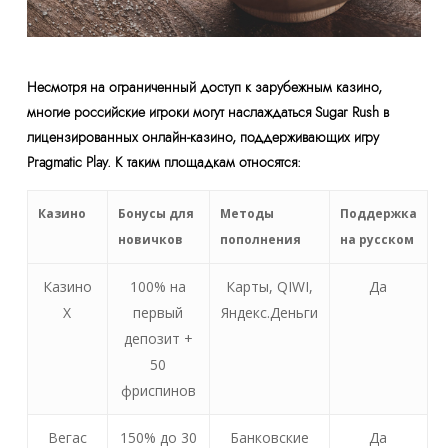
Несмотря на ограниченный доступ к зарубежным казино,
многие российские игроки могут наслаждаться
Sugar Rush
в
лицензированных онлайн-казино, поддерживающих игру
Pragmatic Play. К таким площадкам относятся:
Казино
Бонусы для
Методы
Поддержка
новичков
пополнения
на русском
Казино
100% на
Карты, QIWI,
Да
Х
первый
Яндекс.Деньги
депозит +
50
фриспинов
Вегас
150% до 30
Банковские
Да