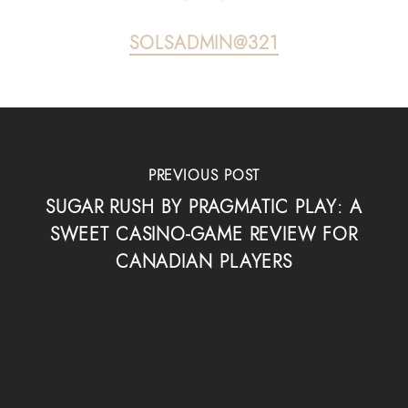
SOLSADMIN@321
PREVIOUS POST
SUGAR RUSH BY PRAGMATIC PLAY: A
SWEET CASINO-GAME REVIEW FOR
CANADIAN PLAYERS