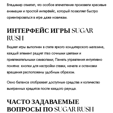
Владимир отметил, что особое впечатление произвели красивые
анимации и простой интерфейс, который позволяет быстро
ориентироваться в игре даже новичкам.
ИНТЕРФЕЙС ИГРЫ SUGAR
RUSH
Виджет игры выполнен в стиле яркого кондитерского магазина,
каждый элемент радует глаз сочными цветами и
привлекательными символами; Панель управления интуитивно
понятна: кнопки для настройки ставки, начала и остановки
вращения расположены удобным образом.
Окно баланса отображает доступные средства и количество
выигранных кредитов после каждого раунда.
ЧАСТО ЗАДАВАЕМЫЕ
ВОПРОСЫ ПО SUGAR RUSH