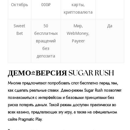
Октябрь
000₽
карты,
криптовалюта
Sweet
50
Мир,
Да
Bet
бесплатных
WebMoney,
вращений
Payeer
без
депозита
ДЕМО-ВЕРСИЯ SUGAR RUSH
Многие предпочитают попробовать слот бесплатно перед тем,
как сделать реальные ставки. Демо-режим Sugar Rush позволяет
познакомиться с интерфейсом и базовыми принципами без
риска потерять деньги. Такой режим доступен практически во
всех казино, предлагающих эту игру, а также на официальном
сайте Pragmatic Play.