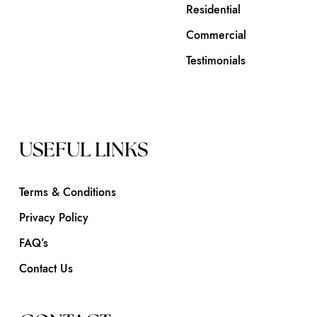
Residential
Commercial
Testimonials
USEFUL LINKS
Terms & Conditions
Privacy Policy
FAQ’s
Contact Us