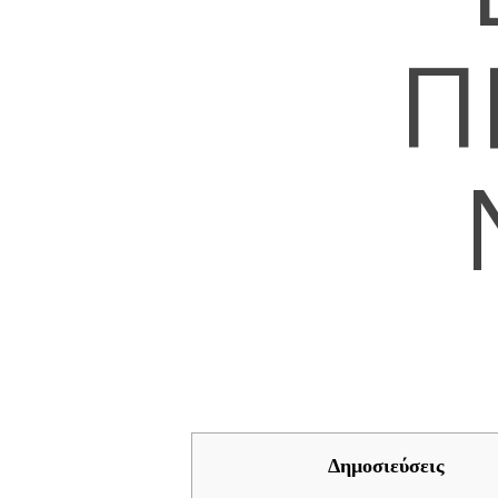
Π
Δημοσιεύσεις