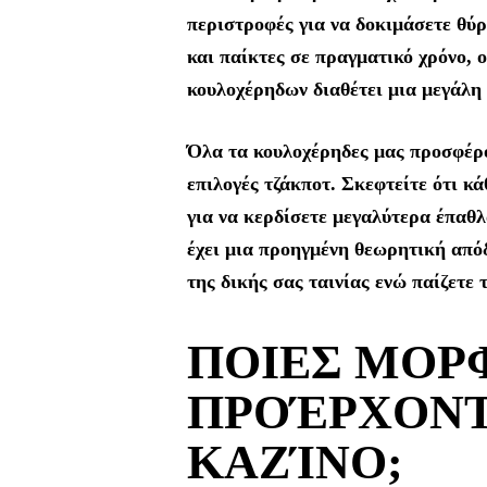
περιστροφές για να δοκιμάσετε θύ
και παίκτες σε πραγματικό χρόνο, 
κουλοχέρηδων διαθέτει μια μεγάλη
Όλα τα κουλοχέρηδες μας προσφέρου
επιλογές τζάκποτ. Σκεφτείτε ότι κ
για να κερδίσετε μεγαλύτερα έπαθλα
έχει μια προηγμένη θεωρητική από
της δικής σας ταινίας ενώ παίζετε τ
ΠΟΙΕΣ ΜΟΡ
ΠΡΟΈΡΧΟΝΤΑ
ΚΑΖΊΝΟ;