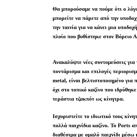
Θα μπορούσαμε να πούμε ότι ο λόγ
μπορείτε να πάρετε από την υποδοχή
την ταινία για να κάνει μια υποδοχ
πλοίο που βυθίστηκε στον Βόρειο 
Ανακαλύψτε νέες συντομεύσεις για τ
ποντάρισμα και επιλογές περιορισ
metal, είναι βελτιστοποιημένο για 
όχι στο τοπικό καζίνο που ιδρύθηκ
τεράστια τζακπότ ως κίνητρα.
Ισχυριστείτε το ιδιωτικό τους κίν
πολλά παιχνίδια καζίνο. Το Ports α
διαθέσιμα με ομαλό παιχνίδι μέσω 