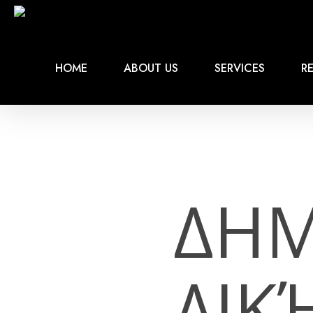
Skip
to
main
content
HOME
ABOUT US
SERVICES
RE
ΔΗΜ
ΔΙΚ