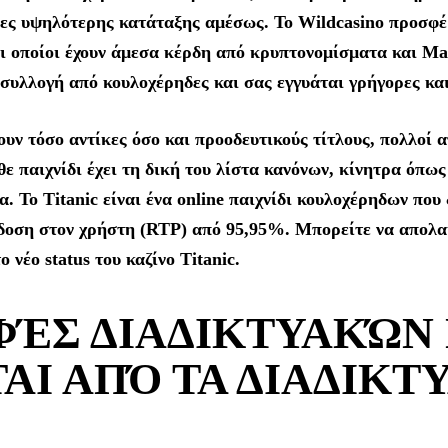
ρες υψηλότερης κατάταξης αμέσως. Το Wildcasino προσφέ
οι οποίοι έχουν άμεσα κέρδη από κρυπτονομίσματα και Ma
 συλλογή από κουλοχέρηδες και σας εγγυάται γρήγορες κα
ν τόσο αντίκες όσο και προοδευτικούς τίτλους, πολλοί α
άθε παιχνίδι έχει τη δική του λίστα κανόνων, κίνητρα όπ
. Το Titanic είναι ένα online παιχνίδι κουλοχέρηδων που
δοση στον χρήστη (RTP) από 95,95%. Μπορείτε να απολα
ο νέο status του καζίνο Titanic.
ΦΈΣ ΔΙΑΔΙΚΤΥΑΚΏΝ 
Ι ΑΠΌ ΤΑ ΔΙΑΔΙΚΤ