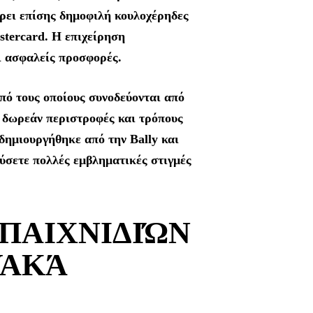
ρει επίσης δημοφιλή κουλοχέρηδες
stercard. Η επιχείρηση
ι ασφαλείς προσφορές.
πό τους οποίους συνοδεύονται από
ως δωρεάν περιστροφές και τρόπους
 δημιουργήθηκε από την Bally και
ύσετε πολλές εμβληματικές στιγμές
ΠΑΙΧΝΙΔΙΏΝ
ΥΑΚΆ