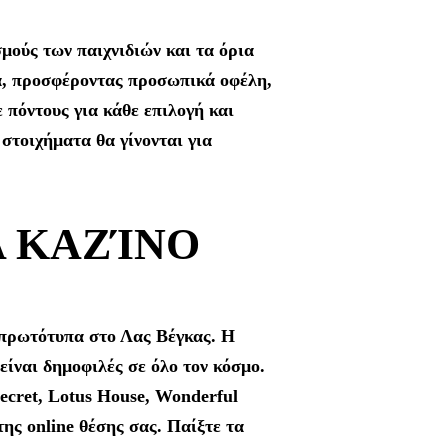
μούς των παιχνιδιών και τα όρια
α, προσφέροντας προσωπικά οφέλη,
 πόντους για κάθε επιλογή και
στοιχήματα θα γίνονται για
Α ΚΑΖΊΝΟ
 πρωτότυπα στο Λας Βέγκας. Η
είναι δημοφιλές σε όλο τον κόσμο.
Secret, Lotus House, Wonderful
ης online θέσης σας. Παίξτε τα